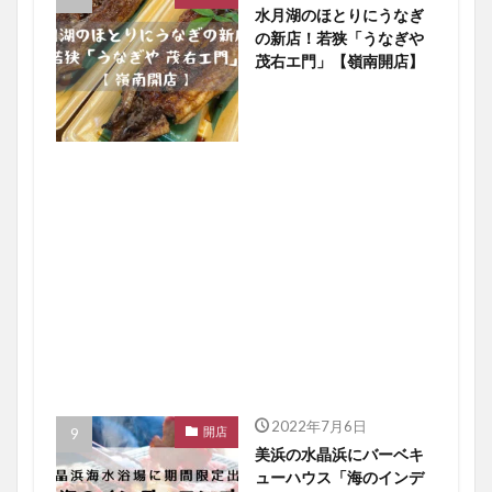
水月湖のほとりにうなぎ
の新店！若狭「うなぎや
茂右エ門」【嶺南開店】
2022年7月6日
開店
美浜の水晶浜にバーベキ
ューハウス「海のインデ