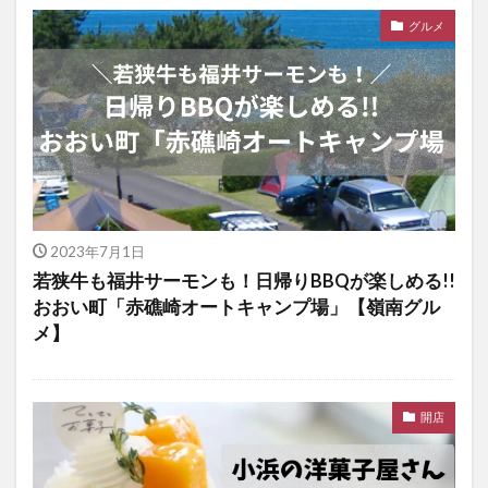
グルメ
2023年7月1日
若狭牛も福井サーモンも！日帰りBBQが楽しめる!!
おおい町「赤礁崎オートキャンプ場」【嶺南グル
メ】
開店