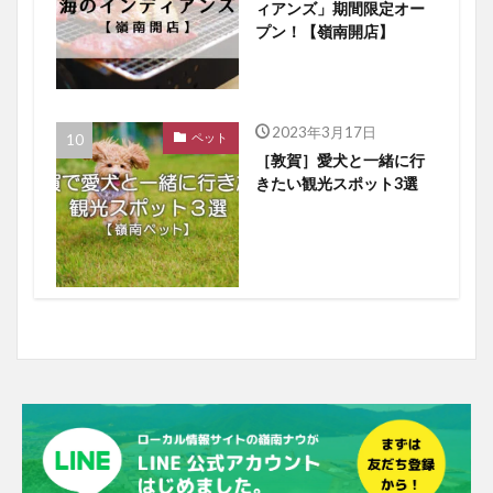
ィアンズ」期間限定オー
プン！【嶺南開店】
2023年3月17日
ペット
［敦賀］愛犬と一緒に行
きたい観光スポット3選