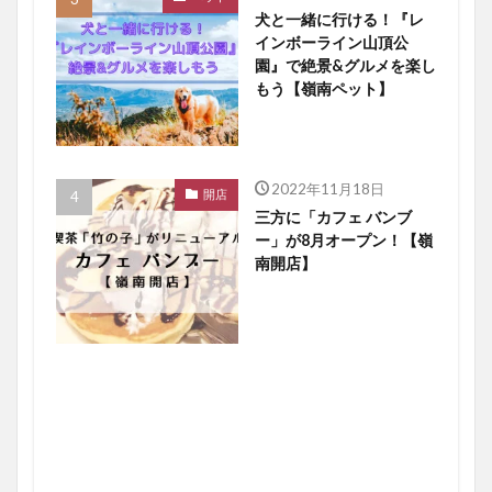
犬と一緒に行ける！『レ
インボーライン山頂公
園』で絶景&グルメを楽し
もう【嶺南ペット】
2022年11月18日
開店
三方に「カフェ バンブ
ー」が8月オープン！【嶺
南開店】