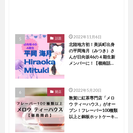
2022年11月6日
話題
北陸地方初！美浜町出身
の平岡海月（みつき）さ
んが日向坂46の４期生新
メンバーに！【嶺南話
題】
2022年5月20日
開店
敦賀に紅茶専門店「メロ
ウ ティーハウス」がオー
プン！フレーバー100種類
以上と銅板ホットケーキ
に大注目【嶺南開店】