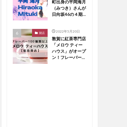
町出身の平岡海月
（みつき）さんが
日向坂46の４期
生新メンバーに！
【嶺南話題】
2022年5月20日
開店
敦賀に紅茶専門店
「メロウ ティー
ハウス」がオープ
ン！フレーバー
100種類以上と銅
板ホットケーキに
大注目【嶺南開
店】