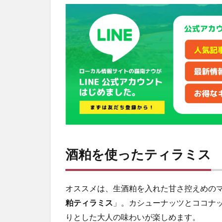
粕
を
使
っ
た
テ
ィ
ラ
ミ
ス
2
ラ
ン
チ
酒粕を使ったティラミス
メ
ニ
ュ
ー
オススメは、生酒粕を入れた甘さ控えめの
も
粕ティラミス
」。カシューナッツとココナ
3
りとした大人の味わいが楽しめます。