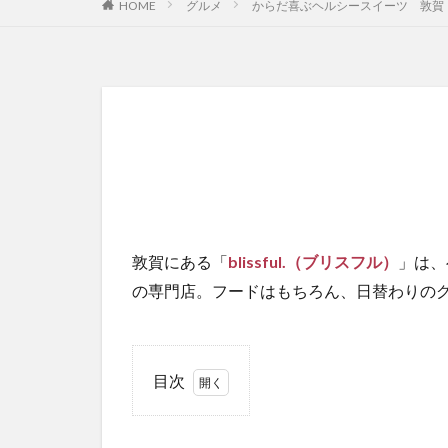
HOME
グルメ
からだ喜ぶヘルシースイーツ 敦賀「bl
敦賀にある「
blissful.（ブリスフル）
」は、
の専門店。フードはもちろん、日替わりの
目次
1
酒