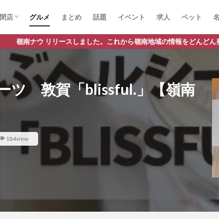
閉店
グルメ
まとめ
話題
イベント
求人
ペット
スしました。これから嶺南地域の情報をどんどん発信してまいります。
 敦賀「blissful.」【嶺南
184view