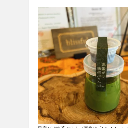
店
舗
情
報