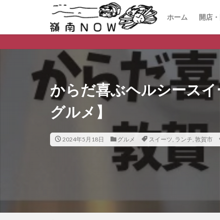
ホーム
開店・
開店
閉店
嶺南ナウ リリー
からだ喜ぶヘルシースイーツ
グルメ】
2024年5月18日
グルメ
スイーツ
,
ランチ
,
敦賀市