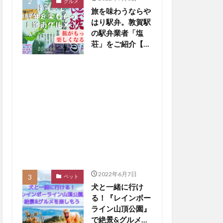
グルメ
旅を味わうならや
はり駅弁。敦賀駅
の駅弁業者「塩
荘」をご紹介【嶺
南グルメ】
2022年6月7日
ペット
犬と一緒に行け
る！『レインボー
ライン山頂公園』
で絶景&グルメを