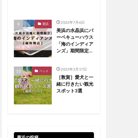
2022年7月6日
開店
美浜の水晶浜にバ
ーベキューハウス
「海のインディア
ンズ」期間限定オ
ープン！【嶺南開
店】
2023年3月17日
ペット
［敦賀］愛犬と一
緒に行きたい観光
スポット3選
最近の投稿