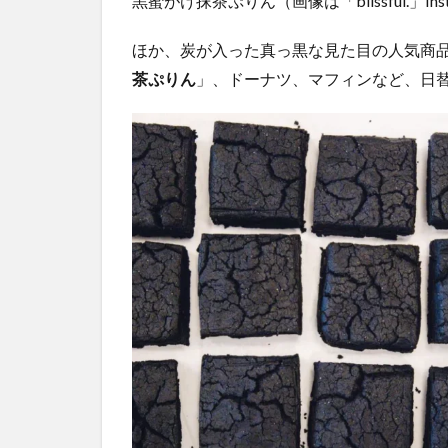
黒蜜がけ抹茶ぷりん（画像は「blissful.」Ins
ほか、炭が入った真っ黒な見た目の人気商
茶ぷりん
」、ドーナツ、マフィンなど、日