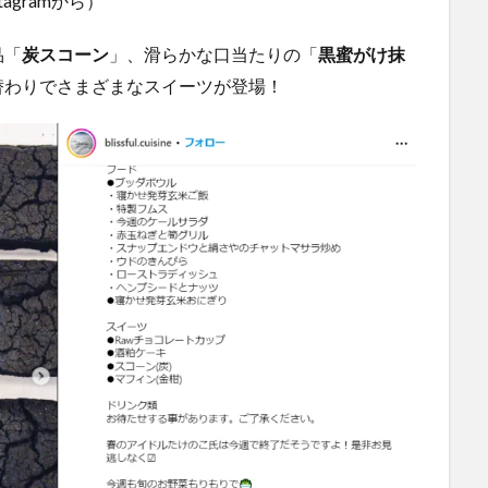
tagramから）
品「
炭スコーン
」、滑らかな口当たりの「
黒蜜がけ抹
替わりでさまざまなスイーツが登場！