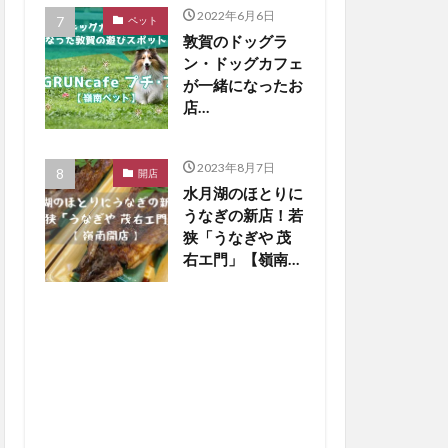
2022年6月6日
ペット
敦賀のドッグラ
ン・ドッグカフェ
が一緒になったお
店
「DOGRUNcafe
プチ・プチ」をご
2023年8月7日
紹介【嶺南ペッ
開店
水月湖のほとりに
ト】
うなぎの新店！若
狭「うなぎや 茂
右エ門」【嶺南開
店】