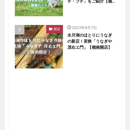
チ・プチ」をご紹介【嶺
南ペット】
2023年8月7日
開店
水月湖のほとりにうなぎ
の新店！若狭「うなぎや
茂右エ門」【嶺南開店】