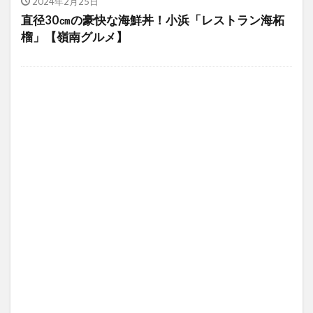
2024年2月25日
直径30㎝の豪快な海鮮丼！小浜「レストラン海柘
榴」【嶺南グルメ】