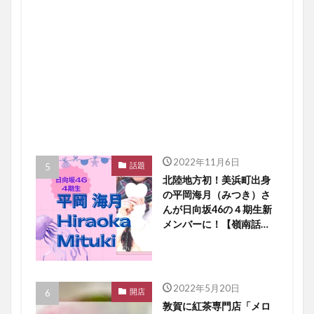
2022年11月6日
話題
北陸地方初！美浜町出身
の平岡海月（みつき）さ
んが日向坂46の４期生新
メンバーに！【嶺南話
題】
2022年5月20日
開店
敦賀に紅茶専門店「メロ