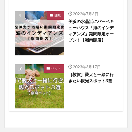
2022年7月6日
開店
美浜の水晶浜にバーベキ
ューハウス「海のインデ
ィアンズ」期間限定オー
プン！【嶺南開店】
2023年3月17日
ペット
［敦賀］愛犬と一緒に行
きたい観光スポット3選