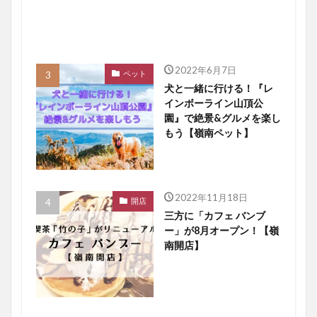
2022年6月7日
ペット
犬と一緒に行ける！『レ
インボーライン山頂公
園』で絶景&グルメを楽し
もう【嶺南ペット】
2022年11月18日
開店
三方に「カフェ バンブ
ー」が8月オープン！【嶺
南開店】