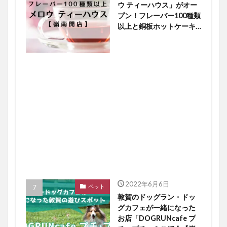
ウ ティーハウス」がオー
プン！フレーバー100種類
以上と銅板ホットケーキ
に大注目【嶺南開店】
2022年6月6日
ペット
敦賀のドッグラン・ドッ
グカフェが一緒になった
お店「DOGRUNcafe プ