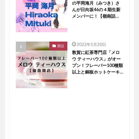
の平岡海月（みつき）さ
んが日向坂46の４期生新
メンバーに！【嶺南話
題】
2022年5月20日
開店
敦賀に紅茶専門店「メロ
ウ ティーハウス」がオー
プン！フレーバー100種類
以上と銅板ホットケーキ
に大注目【嶺南開店】