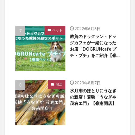
2022年6月6日
ペット
敦賀のドッグラン・ドッ
グカフェが一緒になった
お店「DOGRUNcafe プ
チ・プチ」をご紹介【嶺
南ペット】
2023年8月7日
開店
水月湖のほとりにうなぎ
の新店！若狭「うなぎや
茂右エ門」【嶺南開店】