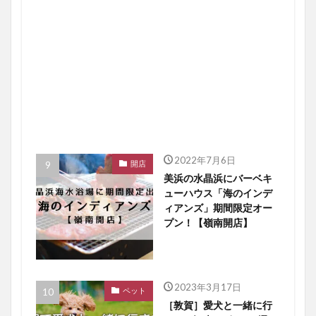
2022年7月6日
開店
美浜の水晶浜にバーベキ
ューハウス「海のインデ
ィアンズ」期間限定オー
プン！【嶺南開店】
2023年3月17日
ペット
［敦賀］愛犬と一緒に行