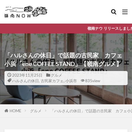
嶺南ナウ リリースしました。これから嶺南地域
「ハルさんの休日」で話題の古民家 カフェ
小浜「ene COFFEE STAND」【嶺南グルメ】
2023年11月25日
グルメ
ハルさんの休日
,
古民家カフェ
,
小浜市
835view
HOME
グルメ
「ハルさんの休日」で話題の古民家 カフェ小浜「e