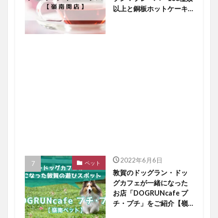
以上と銅板ホットケーキ
に大注目【嶺南開店】
2022年6月6日
ペット
敦賀のドッグラン・ドッ
グカフェが一緒になった
お店「DOGRUNcafe プ
チ・プチ」をご紹介【嶺
南ペット】