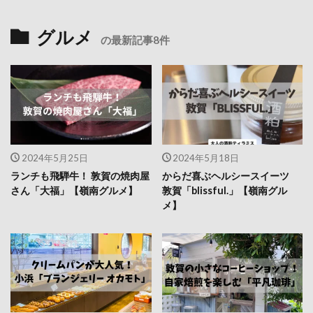
グルメ
の最新記事8件
2024年5月25日
2024年5月18日
ランチも飛騨牛！ 敦賀の焼肉屋
からだ喜ぶヘルシースイーツ
さん「大福」【嶺南グルメ】
敦賀「blissful.」【嶺南グル
メ】