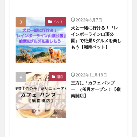
2022年6月7日
ペット
犬と一緒に行ける！『レ
インボーライン山頂公
園』で絶景&グルメを楽し
もう【嶺南ペット】
2022年11月18日
開店
三方に「カフェ バンブ
ー」が8月オープン！【嶺
南開店】