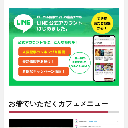
お
箸
で
い
た
だ
く
カ
フ
ェ
メ
ニ
ュ
ー
2
カフ
ェの
ほか
お箸でいただくカフェメニュー
にも
魅力
いっ
ぱ
い！