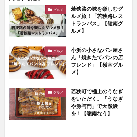
若狭路の味を楽しむグ
グルメ
ルメ旅！「若狭路レス
トランバス」【嶺南グ
ルメ】
小浜の小さなパン屋さ
グルメ
ん「焼きたてパンの店
フレンド」【嶺南グル
メ】
若狭町で極上のうなぎ
グルメ
をいただく。「うなぎ
や源与門」で天然鰻
を！【嶺南なう】