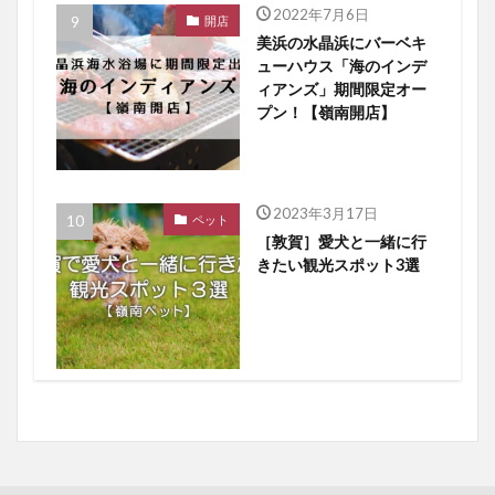
2022年7月6日
開店
美浜の水晶浜にバーベキ
ューハウス「海のインデ
ィアンズ」期間限定オー
プン！【嶺南開店】
2023年3月17日
ペット
［敦賀］愛犬と一緒に行
きたい観光スポット3選