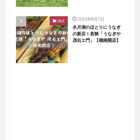
2023年8月7日
開店
水月湖のほとりにうなぎ
の新店！若狭「うなぎや
茂右エ門」【嶺南開店】