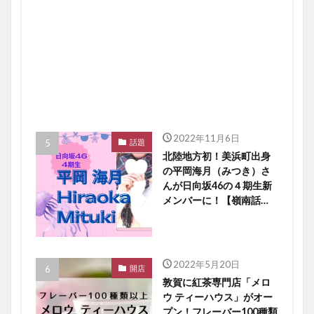
2022年11月6日
話題
北陸地方初！美浜町出身
の平岡海月（みつき）さ
んが日向坂46の４期生新
メンバーに！【嶺南話
題】
2022年5月20日
開店
敦賀に紅茶専門店「メロ
ウ ティーハウス」がオー
プン！フレーバー100種類