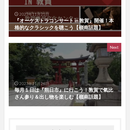
2023年11月21日
『オーケストラコンサート in 敦賀』開催！本
格的なクラシックを聴こう【嶺南話題】
Next
2023年11月26日
毎月１日は『朔日市』に行こう！敦賀で氣比
さん参り＆出し物を楽しむ【嶺南話題】