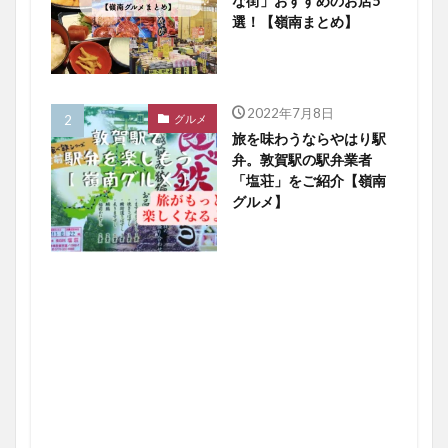
な街」おすすめのお店5
選！【嶺南まとめ】
2022年7月8日
グルメ
旅を味わうならやはり駅
弁。敦賀駅の駅弁業者
「塩荘」をご紹介【嶺南
グルメ】