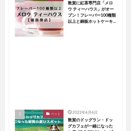
敦賀に紅茶専門店「メロ
ウ ティーハウス」がオー
プン！フレーバー100種類
以上と銅板ホットケーキ
に大注目【嶺南開店】
2022年6月6日
ペット
敦賀のドッグラン・ドッ
グカフェが一緒になった