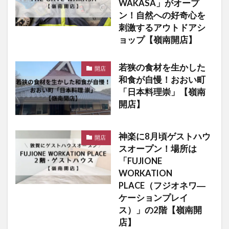
WAKASA」がオープ
ン！自然への好奇心を
刺激するアウトドアシ
ョップ【嶺南開店】
若狭の食材を生かした
開店
和食が自慢！おおい町
「日本料理崇」【嶺南
開店】
神楽に8月頃ゲストハウ
開店
スオープン！場所は
「FUJIONE
WORKATION
PLACE（フジオネワ―
ケーションプレイ
ス）」の2階【嶺南開
店】