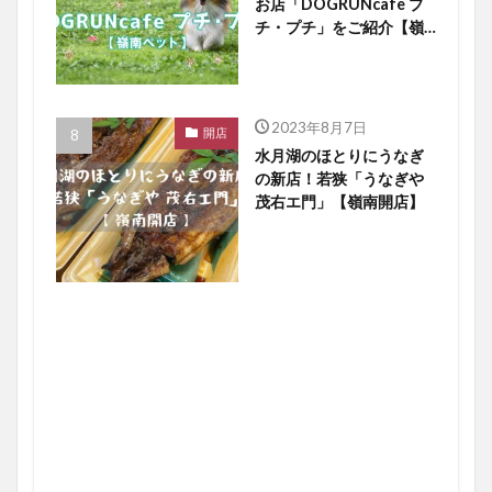
お店「DOGRUNcafe プ
チ・プチ」をご紹介【嶺
南ペット】
2023年8月7日
開店
水月湖のほとりにうなぎ
の新店！若狭「うなぎや
茂右エ門」【嶺南開店】