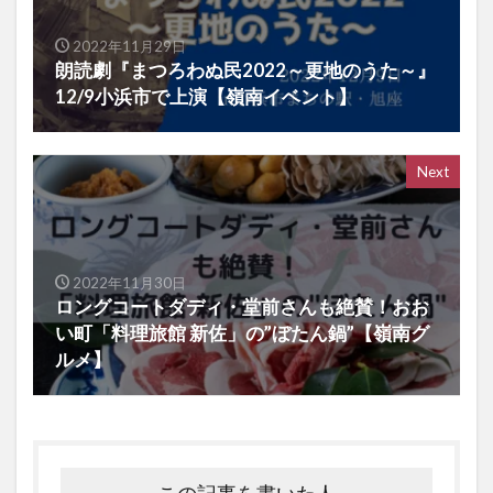
2022年11月29日
朗読劇『まつろわぬ民2022～更地のうた～』
12/9小浜市で上演【嶺南イベント】
Next
2022年11月30日
ロングコートダディ・堂前さんも絶賛！おお
い町「料理旅館 新佐」の”ぼたん鍋”【嶺南グ
ルメ】