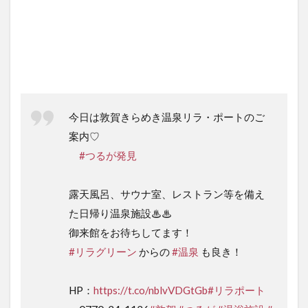
今日は敦賀きらめき温泉リラ・ポートのご
案内♡
#つるが発見
露天風呂、サウナ室、レストラン等を備え
た日帰り温泉施設♨♨
御来館をお待ちしてます！
#リラグリーン
からの
#温泉
も良き！
HP：
https://t.co/nblvVDGtGb
#リラポート