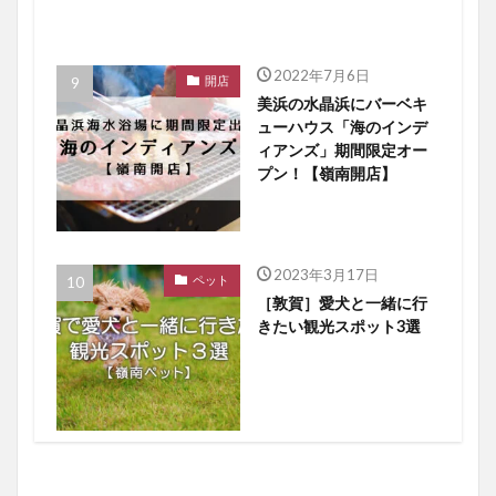
2022年7月6日
開店
美浜の水晶浜にバーベキ
ューハウス「海のインデ
ィアンズ」期間限定オー
プン！【嶺南開店】
2023年3月17日
ペット
［敦賀］愛犬と一緒に行
きたい観光スポット3選