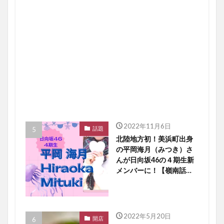
2022年11月6日
話題
北陸地方初！美浜町出身
の平岡海月（みつき）さ
んが日向坂46の４期生新
メンバーに！【嶺南話
題】
2022年5月20日
開店