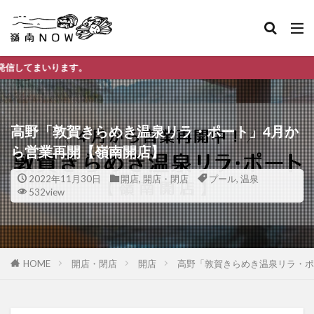
。
高野「敦賀きらめき温泉リラ・ポート」4月か
ら営業再開【嶺南開店】
2022年11月30日
開店
,
開店・閉店
プール
,
温泉
532view
HOME
開店・閉店
開店
高野「敦賀きらめき温泉リラ・ポ