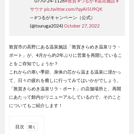
0770-24-1126
#敦賀
#つるが
#温浴施設
#
サウナ
pic.twitter.com/fqyAI5U9QK
— ♯つるがキャンペーン（公式）
(@tsuruga2024)
October 27, 2022
敦賀市の高野にある温泉施設「敦賀きらめき温泉リラ・
ポート」が、4月から約2年ぶりに営業を再開しているこ
とをご存知でしょうか？
これからの寒い季節、身体の芯から温まる温泉に浸かっ
て、日々の疲れを癒しに行ってみてはいかがでしょう。
「敦賀きらめき温泉リラ・ポート」の店舗場所と、再開
にあたって館内がリニューアルしているので、そのこと
についてもご紹介します！
目次