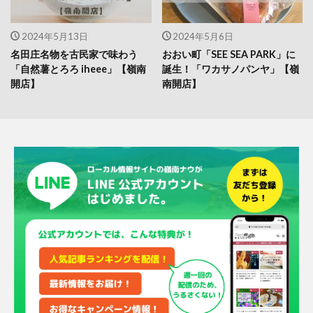
2024年5月13日
2024年5月6日
名田庄名物を古民家で味わう
おおい町「SEE SEA PARK」に
「自然薯とろろ iheee」【嶺南
誕生！「ワカサノパンヤ」【嶺
開店】
南開店】