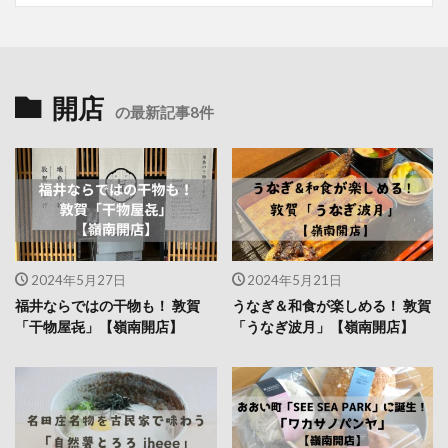
開店
の最新記事8件
2024年5月27日
2024年5月21日
福井ならではの干物も！ 敦賀
うなぎ＆和食が楽しめる！ 敦賀
「干物屋㐂」【嶺南開店】
「うなぎ波月」【嶺南開店】