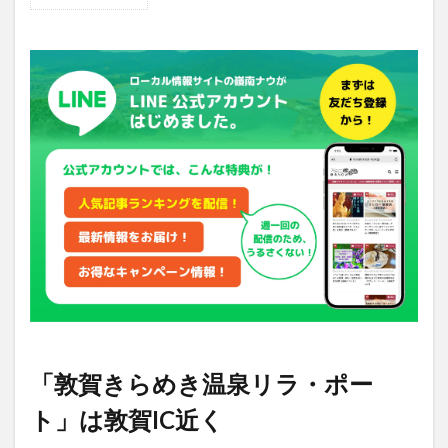
1
「敦
賀き
らめ
き温
泉リ
ラ・
ポー
ト」
は敦
賀IC
近く
2
大人
気の
温泉
が2
年ぶ
りに
「敦賀きらめき温泉リラ・ポー
帰っ
てき
ト」は敦賀IC近く
た！
浴槽