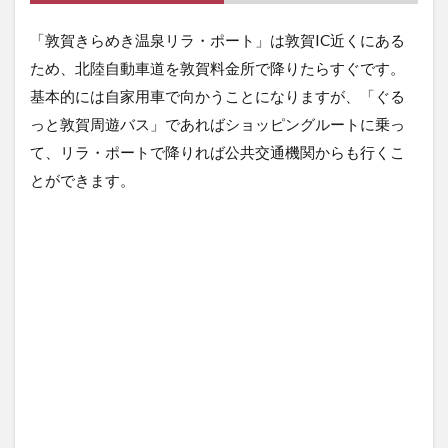
やサ
ウナ
「敦賀きらめき温泉リラ・ポート」は敦賀IC近くにある
室リ
ため、北陸自動車道を敦賀料金所で降りたらすぐです。
ニュ
ーア
基本的には自家用車で向かうことになりますが、「ぐる
ル
っと敦賀周遊バス」であればショッピングルートに乗っ
て、リラ・ポートで降りれば公共交通機関からも行くこ
とができます。