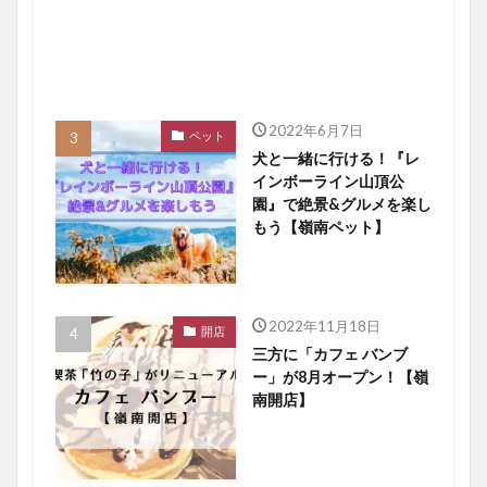
2022年6月7日
ペット
犬と一緒に行ける！『レ
インボーライン山頂公
園』で絶景&グルメを楽し
もう【嶺南ペット】
2022年11月18日
開店
三方に「カフェ バンブ
ー」が8月オープン！【嶺
南開店】