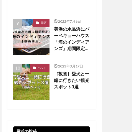
2022年7月6日
開店
美浜の水晶浜にバ
ーベキューハウス
「海のインディア
ンズ」期間限定オ
ープン！【嶺南開
店】
2023年3月17日
ペット
［敦賀］愛犬と一
緒に行きたい観光
スポット3選
最近の投稿