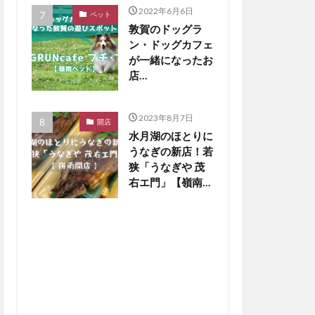
2022年6月6日
ペット
敦賀のドッグラ
ン・ドッグカフェ
が一緒になったお
店
「DOGRUNcafe
プチ・プチ」をご
2023年8月7日
紹介【嶺南ペッ
開店
水月湖のほとりに
ト】
うなぎの新店！若
狭「うなぎや 茂
右エ門」【嶺南開
店】