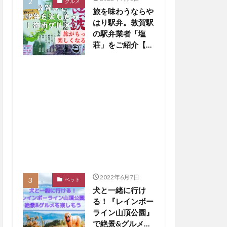
グルメ
旅を味わうならや
はり駅弁。敦賀駅
の駅弁業者「塩
荘」をご紹介【嶺
南グルメ】
2022年6月7日
ペット
犬と一緒に行け
る！『レインボー
ライン山頂公園』
で絶景&グルメを