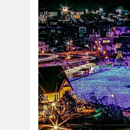
の点
灯だ
けじ
ゃな
い！
素敵
なイ
ベン
ト
3
敦賀
港イ
ルミ
ネー
ショ
ン
『ミ
ライ
エ』
の詳
細ま