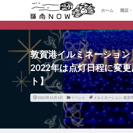
ホーム
開店・
開店
閉店
嶺南ナウ リリ
敦賀港イルミネーション
2022年は点灯日程に変
ト】
2022年11月1日
イベント
イルミネーション
,
敦賀