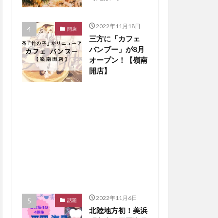
楽しもう【嶺南ペ
ット】
2022年11月18日
開店
三方に「カフェ
バンブー」が8月
オープン！【嶺南
開店】
2022年11月6日
話題
北陸地方初！美浜