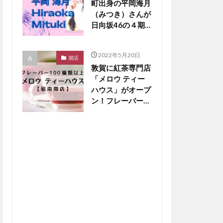
町出身の平岡海月
（みつき）さんが
日向坂46の４期
生新メンバーに！
【嶺南話題】
2022年5月20日
開店
敦賀に紅茶専門店
「メロウ ティー
ハウス」がオープ
ン！フレーバー
100種類以上と銅
板ホットケーキに
大注目【嶺南開
店】