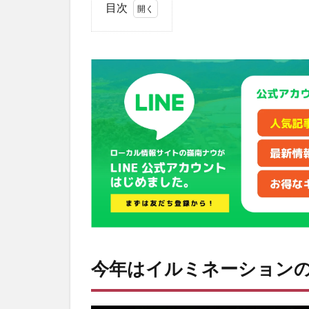
目次
1
今年
はイ
ルミ
ネー
ショ
ンの
開催
日や
点灯
時間
に変
更あ
り！
2
イル
今年はイルミネーション
ミネ
ーシ
ョン