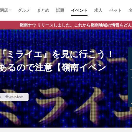
閉店
グルメ
まとめ
話題
イベント
求人
ペット
ースしました。これから嶺南地域の情報をどんどん発信してまいります
『ミライエ』を見に行こう！
更あるので注意【嶺南イベン
市
453view