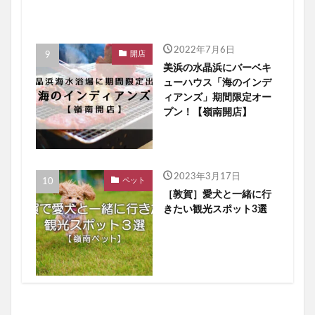
2022年7月6日
開店
美浜の水晶浜にバーベキ
ューハウス「海のインデ
ィアンズ」期間限定オー
プン！【嶺南開店】
2023年3月17日
ペット
［敦賀］愛犬と一緒に行
きたい観光スポット3選