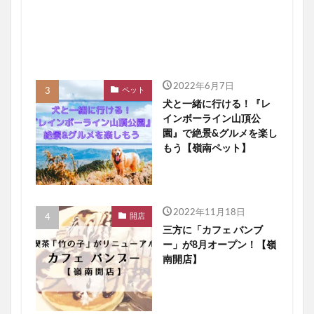
2022年6月7日
ペット
犬と一緒に行ける！『レ
インボーライン山頂公
園』で絶景&グルメを楽し
もう【嶺南ペット】
2022年11月18日
開店
三方に「カフェ バンブ
ー」が8月オープン！【嶺
南開店】