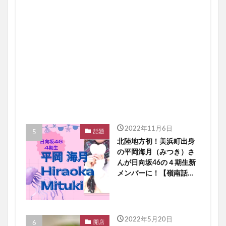
2022年11月6日
話題
北陸地方初！美浜町出身
の平岡海月（みつき）さ
んが日向坂46の４期生新
メンバーに！【嶺南話
題】
2022年5月20日
開店