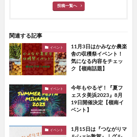
投稿一覧へ
関連する記事
11月3日はかみなか農楽
イベント
舎の収穫祭イベント！
気になる内容をチェッ
ク【嶺南話題】
今年もやるぞ！『夏フ
イベント
ェスタ美浜2023』8月
19日開催決定【嶺南イ
ベント】
1月15日は『つながりマ
イベント
ルシェin敦賀』｜グル