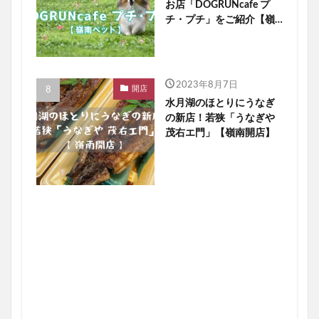
お店「DOGRUNcafe プ
チ・プチ」をご紹介【嶺
南ペット】
2023年8月7日
開店
水月湖のほとりにうなぎ
の新店！若狭「うなぎや
茂右エ門」【嶺南開店】