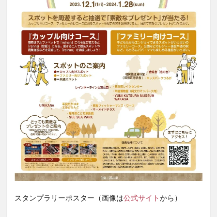
00～
2024
年01
月28
日
（日）
23：
59
1.3
◆嶺
南周
遊ス
タン
プラ
リー
の参
加方
法
1.4
◆賞
スタンプラリーポスター（画像は
公式サイト
から）
品の
応募