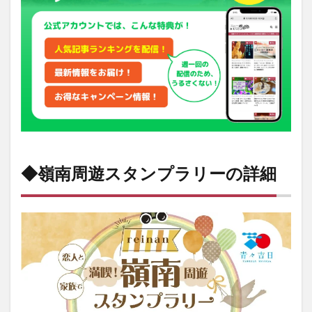
タ
ン
プ
ラ
リ
ー
の
詳
細
1.1
◆
嶺南周遊
スタンプ
◆嶺南周遊スタンプラリーの詳細
ラリー開
催日
時
1.2
2023
年12
月01
日
（金）
00：