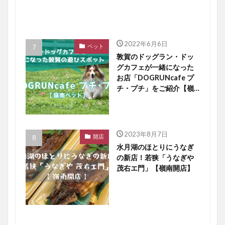
2022年6月6日
ペット
敦賀のドッグラン・ドッ
グカフェが一緒になった
お店「DOGRUNcafe プ
チ・プチ」をご紹介【嶺
南ペット】
2023年8月7日
開店
水月湖のほとりにうなぎ
の新店！若狭「うなぎや
茂右エ門」【嶺南開店】