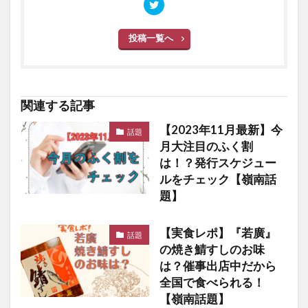
投稿一覧へ
関連する記事
【2023年11月最新】今
話題
月大注目のふく割
は！？発行スケジュー
ルをチェック【嶺南話
題】
【実食レポ】『若廣』
話題
の焼き鯖すしのお味
は？催事出店中だから
全国で食べられる！
【嶺南話題】