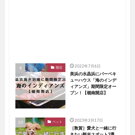
2022年7月6日
開店
美浜の水晶浜にバーベキ
ューハウス「海のインデ
ィアンズ」期間限定オー
プン！【嶺南開店】
2023年3月17日
ペット
［敦賀］愛犬と一緒に行
きたい観光スポット3選