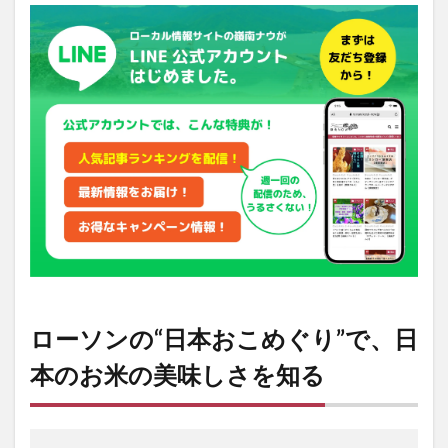
おこめ
ぐ
り”で、
日本の
お米の
美味し
さを知
る
2
『い
ちほ
ま
れ』
と
は？
ローソンの“日本おこめぐり”で、日
本のお米の美味しさを知る