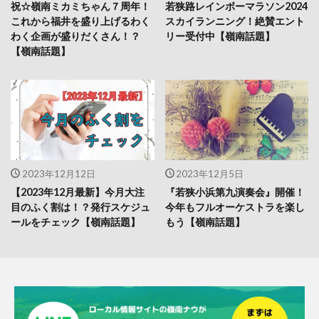
祝☆嶺南ミカミちゃん７周年！
若狭路レインボーマラソン2024
これから福井を盛り上げるわく
スカイランニング！絶賛エント
わく企画が盛りだくさん！？
リー受付中【嶺南話題】
【嶺南話題】
2023年12月12日
2023年12月5日
【2023年12月最新】今月大注
『若狭小浜第九演奏会』開催！
目のふく割は！？発行スケジュ
今年もフルオーケストラを楽し
ールをチェック【嶺南話題】
もう【嶺南話題】