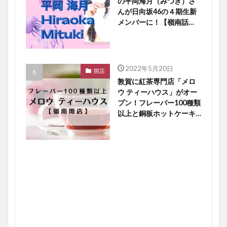
の平岡海月（みつき）さ
んが日向坂46の４期生新
メンバーに！【嶺南話
題】
2022年5月20日
開店
敦賀に紅茶専門店「メロ
ウ ティーハウス」がオー
プン！フレーバー100種類
以上と銅板ホットケーキ
に大注目【嶺南開店】