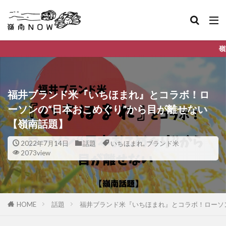
嶺南ナウ リリースしまし
福井ブランド米『いちほまれ』とコラボ！ロ
ーソンの“日本おこめぐり”から目が離せない
【嶺南話題】
2022年7月14日
話題
いちほまれ
,
ブランド米
2073view
HOME
話題
福井ブランド米『いちほまれ』とコラボ！ローソ