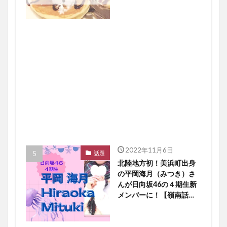
2022年11月6日
話題
北陸地方初！美浜町出身
の平岡海月（みつき）さ
んが日向坂46の４期生新
メンバーに！【嶺南話
題】