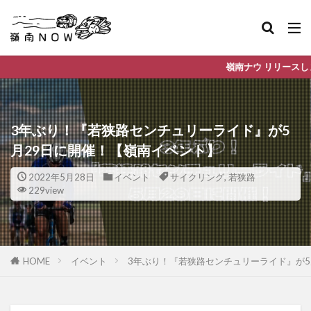
嶺南ナウ リリースしました。これから嶺南
3年ぶり！『若狭路センチュリーライド』が5
月29日に開催！【嶺南イベント】
2022年5月28日
イベント
サイクリング
,
若狭路
229view
HOME
イベント
3年ぶり！『若狭路センチュリーライド』が5