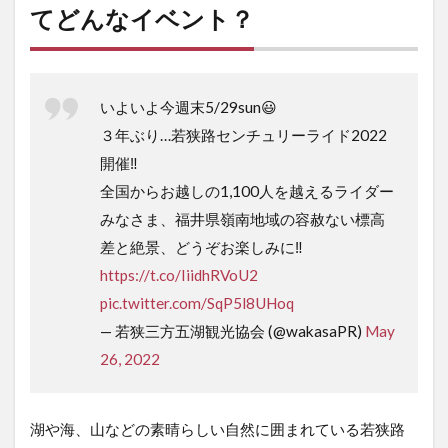
る！
てどんなイベント？
2.1
【ロ
ングコース
（約
160km）】
いよいよ今週末5/29sun😃
2.2
【ミ
３年ぶり…若狭路センチュリーライド2022
ドルコース
開催‼️
（約
120km）】
全国からお越しの1,100人を越えるライダー
みなさま、福井県嶺南地域の容赦ない標高
2.3
【ハーフ
差と絶景、どうぞお楽しみに‼️
コース
https://t.co/IiidhRVoU2
（約
80km）】
pic.twitter.com/SqP5l8UHoq
— 若狭三方五湖観光協会 (@wakasaPR)
May
3
若
26, 2022
狭
路
セ
湖や海、山などの素晴らしい自然に囲まれている若狭路
ン