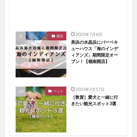
2022年7月6日
開店
美浜の水晶浜にバーベキ
ューハウス「海のインデ
ィアンズ」期間限定オー
プン！【嶺南開店】
2023年3月17日
ペット
［敦賀］愛犬と一緒に行
きたい観光スポット3選