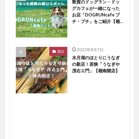
敦賀のドッグラン・ドッ
グカフェが一緒になった
お店「DOGRUNcafe プ
チ・プチ」をご紹介【嶺
南ペット】
2023年8月7日
開店
水月湖のほとりにうなぎ
の新店！若狭「うなぎや
茂右エ門」【嶺南開店】