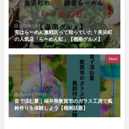
2022年5月27日
実はらーめん激戦区って知っていた？美浜町
の人気店「らーめん虹」【嶺南グルメ】
Next
2022年5月29日
音で涼む夏｜福井県敦賀市のガラス工房で風
鈴作りを体験しよう【嶺南話題】