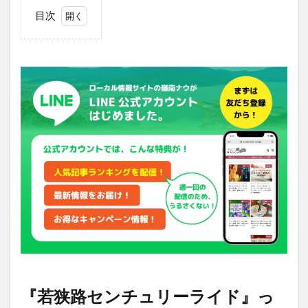
目次
1
『若
狭路
セン
チュ
リー
ライ
ド』
って
どん
なイ
ベン
ト？
2
コー
スは
３つ
用意
され
『若狭路センチュリーライド』っ
てい