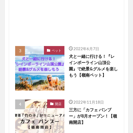
2022年6月7日
ペット
犬と一緒に行ける！『レ
インボーライン山頂公
園』で絶景&グルメを楽し
もう【嶺南ペット】
2022年11月18日
開店
三方に「カフェ バンブ
ー」が8月オープン！【嶺
南開店】