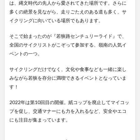
チ
は、縄文時代の先人から愛されてきた場所です。さらに
ュ
多くの絶景を見ながら、走りごたえのある道も多く、サ
リ
ー
イクリングに向いている場所でもあります。
ラ
イ
そこで始まったのが『若狭路センチュリーライド』で、
ド
の
全国のサイクリストがこぞって参加する、嶺南の人気イ
詳
ベントの一つ。
細
3.1
サイクリングだけでなく、文化や食事なども一緒に楽し
お問
い合
みながら若狭を存分に満喫できるイベントとなっていま
わせ
す！
2022年は第10回目の開催。紙コップを廃止してマイコッ
プを促し、交通マナーにも力を入れるなど、安全やエコ
にも注目が集まっています。