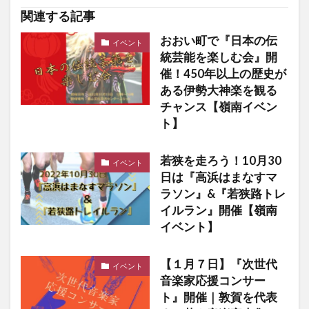
関連する記事
おおい町で『日本の伝
イベント
統芸能を楽しむ会』開
催！450年以上の歴史が
ある伊勢大神楽を観る
チャンス【嶺南イベン
ト】
若狭を走ろう！10月30
イベント
日は『高浜はまなすマ
ラソン』&『若狭路トレ
イルラン』開催【嶺南
イベント】
【１月７日】『次世代
イベント
音楽家応援コンサー
ト』開催｜敦賀を代表