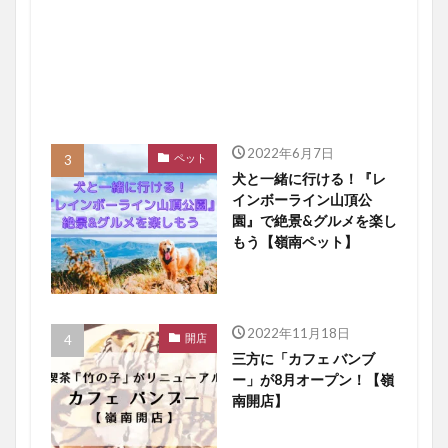
2022年6月7日
ペット
犬と一緒に行ける！『レ
インボーライン山頂公
園』で絶景&グルメを楽し
もう【嶺南ペット】
2022年11月18日
開店
三方に「カフェ バンブ
ー」が8月オープン！【嶺
南開店】