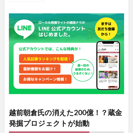
越前朝
倉氏の
消えた
200
億！？
蔵金発
掘プロ
ジェク
トが始
動
2
フクイ
サウル
スから
は新築
注
文！？
「恐竜
越前朝倉氏の消えた200億！？蔵金
の住め
る家」
発掘プロジェクトが始動
を新発
売