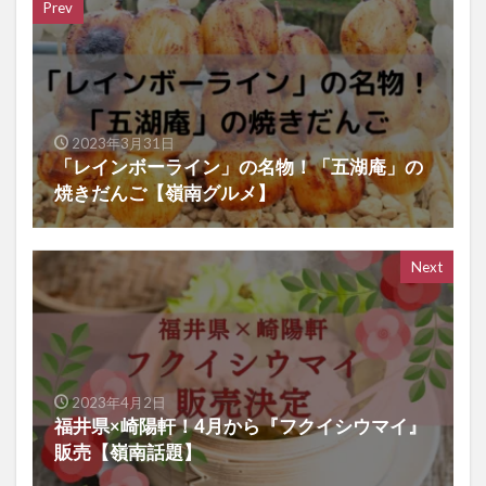
Prev
2023年3月31日
「レインボーライン」の名物！「五湖庵」の
焼きだんご【嶺南グルメ】
Next
2023年4月2日
福井県×崎陽軒！4月から『フクイシウマイ』
販売【嶺南話題】