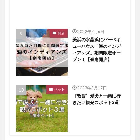
2022年7月6日
開店
美浜の水晶浜にバーベキ
ューハウス「海のインデ
ィアンズ」期間限定オー
プン！【嶺南開店】
2023年3月17日
ペット
［敦賀］愛犬と一緒に行
きたい観光スポット3選