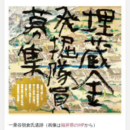
3
「か
に
座」
の名
称を
「越
前が
に
座」
へ。
福井
県民
衛星
「す
いせ
ん」
の新
星探
査で
実現
を目
一乗谷朝倉氏遺跡（画像は
福井県のHP
から）
指し