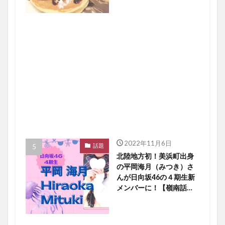
2022年11月6日
話題
北陸地方初！美浜町出身
の平岡海月（みつき）さ
んが日向坂46の４期生新
メンバーに！【嶺南話
題】