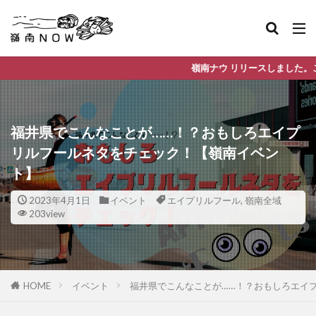
嶺南ナウ リリースしました。これから嶺南地域の情報
福井県でこんなことが……！？おもしろエイプ
リルフールネタをチェック！【嶺南イベン
ト】
2023年4月1日
イベント
エイプリルフール
,
嶺南全域
203view
HOME
イベント
福井県でこんなことが……！？おもしろエイ