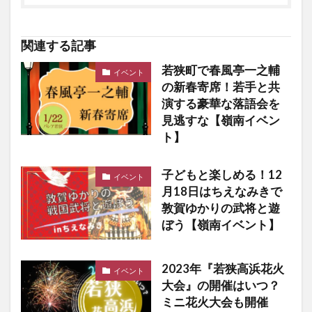
関連する記事
若狭町で春風亭一之輔
イベント
の新春寄席！若手と共
演する豪華な落語会を
見逃すな【嶺南イベン
ト】
子どもと楽しめる！12
イベント
月18日はちえなみきで
敦賀ゆかりの武将と遊
ぼう【嶺南イベント】
2023年『若狭高浜花火
イベント
大会』の開催はいつ？
ミニ花火大会も開催