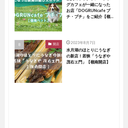
グカフェが一緒になった
お店「DOGRUNcafe プ
チ・プチ」をご紹介【嶺
南ペット】
2023年8月7日
開店
水月湖のほとりにうなぎ
の新店！若狭「うなぎや
茂右エ門」【嶺南開店】