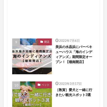
2022年7月6日
開店
美浜の水晶浜にバーベキ
ューハウス「海のインデ
ィアンズ」期間限定オー
プン！【嶺南開店】
2023年3月17日
ペット
［敦賀］愛犬と一緒に行
きたい観光スポット3選