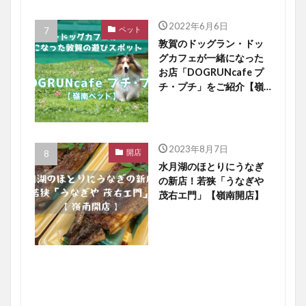
2022年6月6日
ペット
敦賀のドッグラン・ドッ
グカフェが一緒になった
お店「DOGRUNcafe プ
チ・プチ」をご紹介【嶺
南ペット】
2023年8月7日
開店
水月湖のほとりにうなぎ
の新店！若狭「うなぎや
茂右エ門」【嶺南開店】