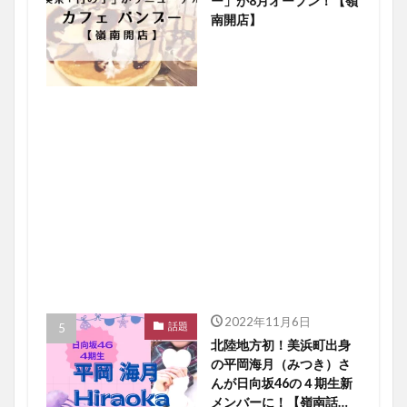
ー」が8月オープン！【嶺
南開店】
2022年11月6日
話題
北陸地方初！美浜町出身
の平岡海月（みつき）さ
んが日向坂46の４期生新
メンバーに！【嶺南話