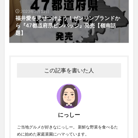
2023年3月12日
福井愛を見せつけよう！ゼンリンブランドか
ら『47都道府県ピンバッジ』発売【嶺南話
題】
この記事を書いた人
にっしー
ご当地グルメが好きなにっしー。 新鮮な野菜を食べるた
めに始めた家庭菜園にハマっています。