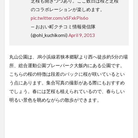
芝桜も開きつつあり。ここ数日は桜と芝桜
のコラボレーションが楽しめます。
pic.twitter.com/xSFxkPis6o
— おおい町クチコミ情報発信隊
(@ohi_kuchikomi)
April 9, 2013
丸山公園は、JR小浜線若狭本郷駅より西へ徒歩約5分の場
所、総合運動公園プレーパーク大飯内にある公園です。
こちらの桜の特徴は段差のバックに桜が咲いているとい
う点にあります。集合写真の撮影がある際にもおすすめ
でしょう。春には芝桜も植えられているので、春らしい
明るい景色を眺めながらの散歩ができます。