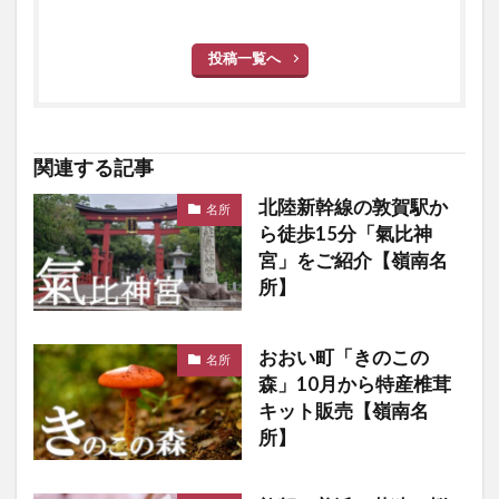
投稿一覧へ
関連する記事
北陸新幹線の敦賀駅か
名所
ら徒歩15分「氣比神
宮」をご紹介【嶺南名
所】
おおい町「きのこの
名所
森」10月から特産椎茸
キット販売【嶺南名
所】