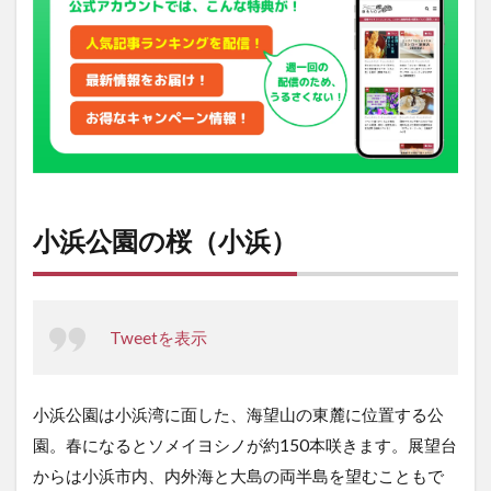
公園
の桜
（お
おい
町）
3
五色
山公
園
（高
小浜公園の桜（小浜）
浜
町）
Tweetを表示
小浜公園は小浜湾に面した、海望山の東麓に位置する公
園。春になるとソメイヨシノが約150本咲きます。展望台
からは小浜市内、内外海と大島の両半島を望むこともで