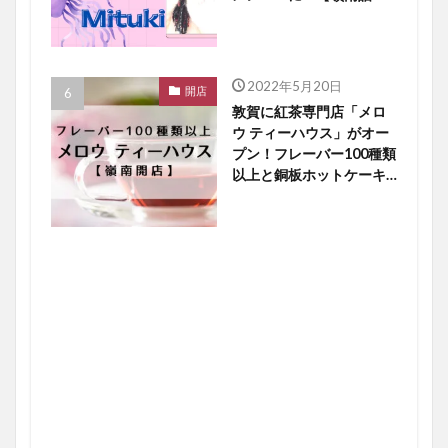
題】
2022年5月20日
開店
敦賀に紅茶専門店「メロ
ウ ティーハウス」がオー
プン！フレーバー100種類
以上と銅板ホットケーキ
に大注目【嶺南開店】