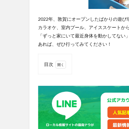
2022年、敦賀にオープンしたばかりの遊
カラオケ、室内プール、アイススケートか
「ずっと家にいて最近身体を動かしてない
あれば、ぜひ行ってみてください！
目次
1
全
室最新
機種・
プロジ
ェクタ
ールー
ムあり
「カラ
オケ
CLUB