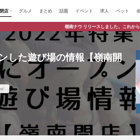
閉店
グルメ
まとめ
話題
イベント
求人
ペット
嶺南ナウ リリースしました。これから嶺南地域の情報をどんどん発
プンした遊び場の情報【嶺南開
ew