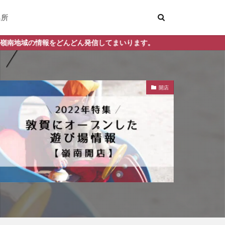
名所
信してまいります。
開店