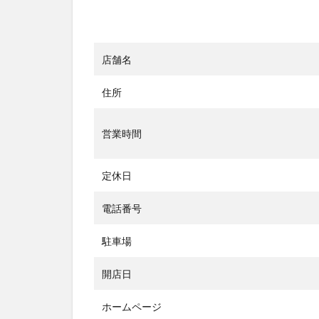
広
場」
4
店舗名
敦賀
のア
住所
イス
スケ
ート
営業時間
場と
いえ
ば
定休日
「ホ
テル
電話番号
ニュ
ーサ
駐車場
ンピ
ア敦
開店日
賀」
ホームページ