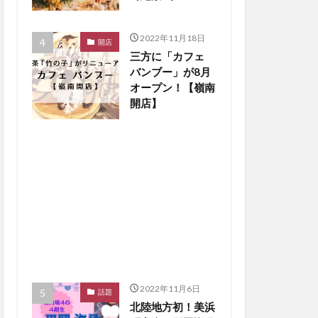
楽しもう【嶺南ペ
ット】
2022年11月18日
開店
三方に「カフェ
バンブー」が8月
オープン！【嶺南
開店】
2022年11月6日
話題
北陸地方初！美浜