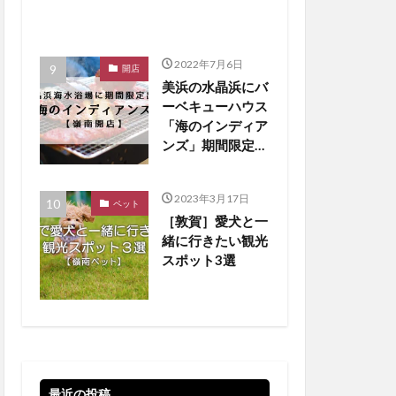
2022年7月6日
開店
美浜の水晶浜にバ
ーベキューハウス
「海のインディア
ンズ」期間限定オ
ープン！【嶺南開
店】
2023年3月17日
ペット
［敦賀］愛犬と一
緒に行きたい観光
スポット3選
最近の投稿