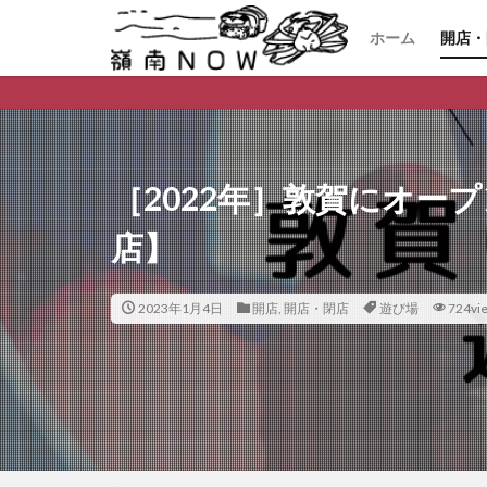
ホーム
開店・
開店
閉店
［2022年］敦賀にオー
店】
2023年1月4日
開店
,
開店・閉店
遊び場
724vi