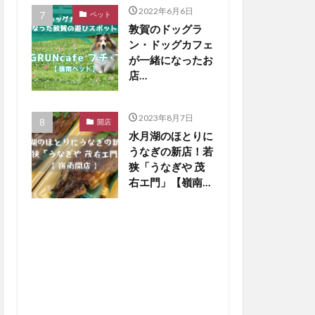
2022年6月6日
ペット
敦賀のドッグラ
ン・ドッグカフェ
が一緒になったお
店
「DOGRUNcafe
プチ・プチ」をご
2023年8月7日
紹介【嶺南ペッ
開店
水月湖のほとりに
ト】
うなぎの新店！若
狭「うなぎや 茂
右エ門」【嶺南開
店】