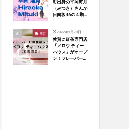
町出身の平岡海月
（みつき）さんが
日向坂46の４期
生新メンバーに！
【嶺南話題】
2022年5月20日
開店
敦賀に紅茶専門店
「メロウ ティー
ハウス」がオープ
ン！フレーバー
100種類以上と銅
板ホットケーキに
大注目【嶺南開
店】