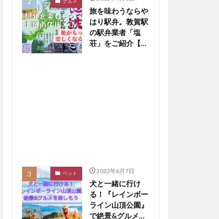
グルメ
旅を味わうならや
はり駅弁。敦賀駅
の駅弁業者「塩
荘」をご紹介【嶺
南グルメ】
2022年6月7日
ペット
犬と一緒に行け
る！『レインボー
ライン山頂公園』
で絶景&グルメを