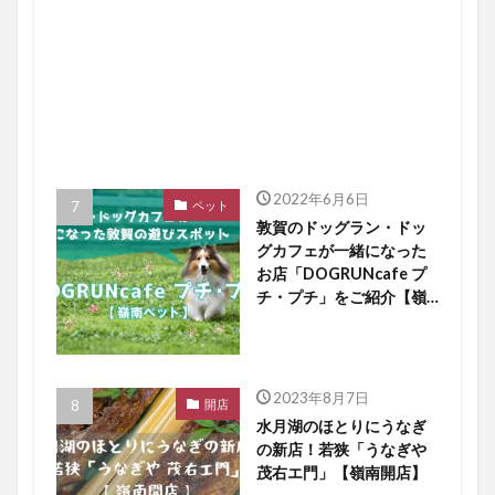
2022年6月6日
ペット
敦賀のドッグラン・ドッ
グカフェが一緒になった
お店「DOGRUNcafe プ
チ・プチ」をご紹介【嶺
南ペット】
2023年8月7日
開店
水月湖のほとりにうなぎ
の新店！若狭「うなぎや
茂右エ門」【嶺南開店】