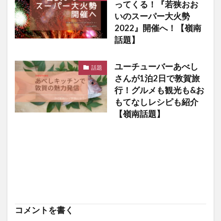
ってくる！『若狭おお
いのスーパー大火勢
2022』開催へ！【嶺南
話題】
ユーチューバーあべし
話題
さんが1泊2日で敦賀旅
行！グルメも観光も&お
もてなしレシピも紹介
【嶺南話題】
コメントを書く