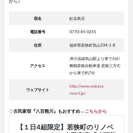
から）
宿名
虹岳島荘
電話番号
0770-45-0255
住所
福井県若狭町気山334-1-8
JR小浜線気山駅より車で5分/
アクセス
舞鶴若狭自動車道 若狭三方IC
から車で約7分
http://www.wakasa-
ウェブサイト
resort.jp/
◇
古民家宿『八百熊川』もおすすめ→
こちらから