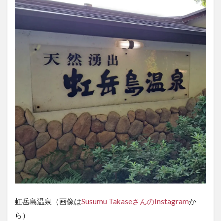
温
泉』
の魅
力
虹岳島温泉（画像は
Susumu TakaseさんのInstagram
か
ら）