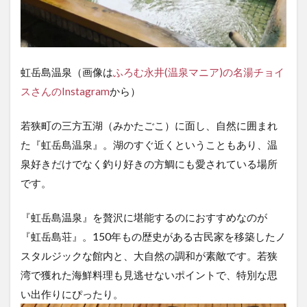
虹岳島温泉（画像は
ふろむ永井(温泉マニア)の名湯チョイ
スさんのInstagram
から）
若狭町の三方五湖（みかたごこ）に面し、自然に囲まれ
た『虹岳島温泉』。湖のすぐ近くということもあり、温
泉好きだけでなく釣り好きの方鯛にも愛されている場所
です。
『虹岳島温泉』を贅沢に堪能するのにおすすめなのが
『虹岳島荘』。150年もの歴史がある古民家を移築したノ
スタルジックな館内と、大自然の調和が素敵です。若狭
湾で獲れた海鮮料理も見逃せないポイントで、特別な思
い出作りにぴったり。