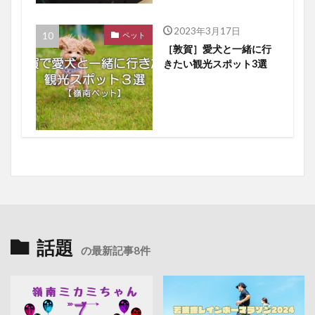
2023年3月17日
ペット
［敦賀］愛犬と一緒に行
きたい観光スポット3選
話題
の最新記事8件