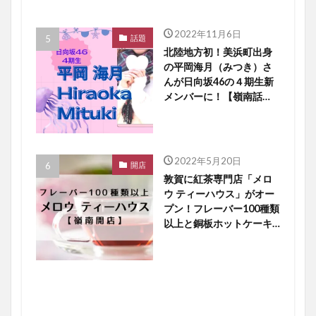
2022年11月6日
話題
北陸地方初！美浜町出身
の平岡海月（みつき）さ
んが日向坂46の４期生新
メンバーに！【嶺南話
題】
2022年5月20日
開店
敦賀に紅茶専門店「メロ
ウ ティーハウス」がオー
プン！フレーバー100種類
以上と銅板ホットケーキ
に大注目【嶺南開店】