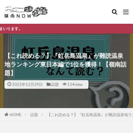
嶺南ナウ リリ
【これ読める？】『虹岳島温泉』が難読温泉
地ランキング東日本編で1位を獲得！【嶺南話
題】
2022年12月29日
話題
154view
HOME
話題
【これ読める？】『虹岳島温泉』が難読温泉地ラ