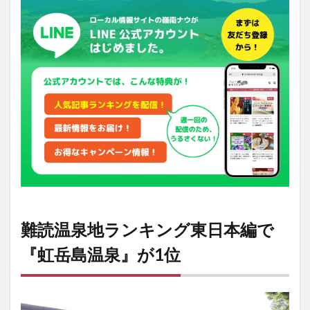
地ラ
ンキ
ング
東日
本編
で
『虹
岳島
温
泉』
が1
位
1.1
ラン
キン
グ結
難読温泉地ランキング東日本編で
果は
こち
『虹岳島温泉』が1位
ら
2
『虹
岳島