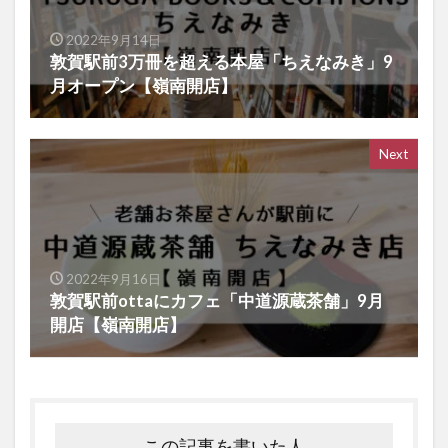
2022年9月14日
敦賀駅前3万冊を超える本屋「ちえなみき」9
月オープン【嶺南開店】
Next
2022年9月16日
敦賀駅前ottaにカフェ「中道源蔵茶舗」9月
開店【嶺南開店】
この記事を書いた人