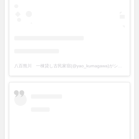
八百熊川 一棟貸し古民家宿(@yao_kumagawa)がシェアした投稿