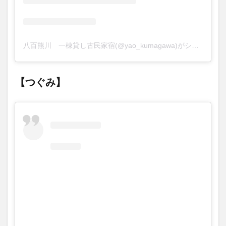
八百熊川 一棟貸し古民家宿(@yao_kumagawa)がシェアした投稿
【つぐみ】