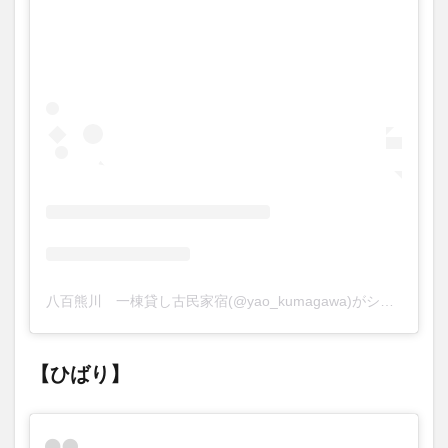
八百熊川 一棟貸し古民家宿(@yao_kumagawa)がシェアした投稿
【ひばり】