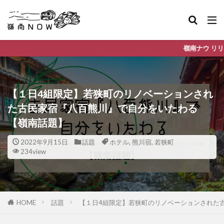
嶺南ナウ リリースしました。こ
【１日4組限定】若狭町のリノベーションされ
た古民家宿『八百熊川』で自分をいたわる
【嶺南話題】
2022年9月15日
話題
ホテル
,
熊川宿
,
若狭町
234view
HOME
話題
【１日4組限定】若狭町のリノベーションされた