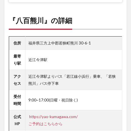
『八百熊川』の詳細
住所
福井県三方上中郡若狭町熊川 30-6-1
最寄
近江今津駅
り駅
アク
近江今津駅よりバス「若江線小浜行」乗車、「若狭
セス
熊川」バス停下車
受付
9:00~17:00(日曜・祝日除く)
時間
公式
https://yao-kumagawa.com/
HP
ご予約はこちらから