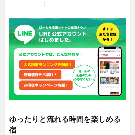
1
ゆ
っ
た
り
と
流
れ
る
時
間
を
楽
し
め
る
宿
1.1
全部
ゆったりと流れる時間を楽しめる
で4部
屋の
宿
みの