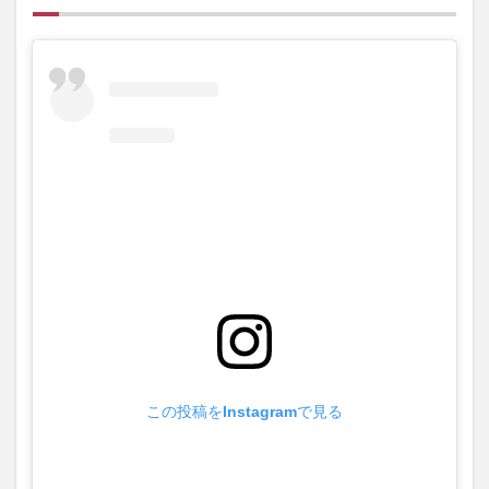
特別
感が
たま
らな
い
2
『八
百熊
川』
の詳
細
この投稿をInstagramで見る