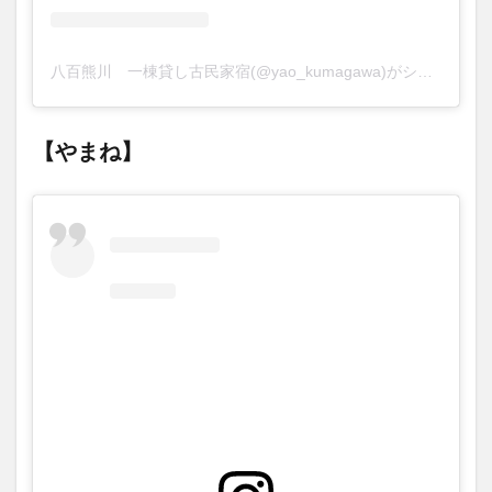
八百熊川 一棟貸し古民家宿(@yao_kumagawa)がシェアした投稿
【やまね】