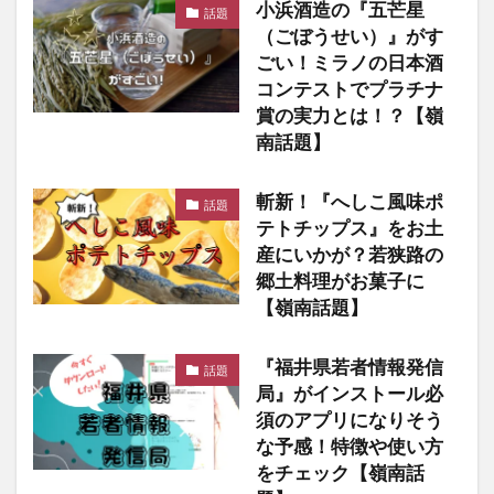
小浜酒造の『五芒星
話題
（ごぼうせい）』がす
ごい！ミラノの日本酒
コンテストでプラチナ
賞の実力とは！？【嶺
南話題】
斬新！『へしこ風味ポ
話題
テトチップス』をお土
産にいかが？若狭路の
郷土料理がお菓子に
【嶺南話題】
『福井県若者情報発信
話題
局』がインストール必
須のアプリになりそう
な予感！特徴や使い方
をチェック【嶺南話