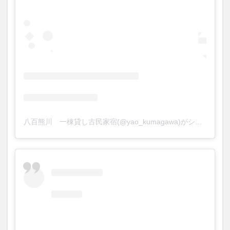
八百熊川 一棟貸し古民家宿(@yao_kumagawa)がシェアした投稿