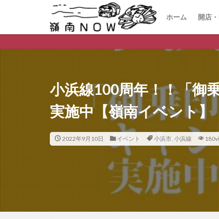
ホーム
開店・
開店
閉店
嶺南
小浜線100周年！！「御
実施中【嶺南イベント】
2022年9月10日
イベント
小浜市
,
小浜線
180v