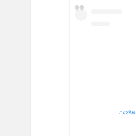
参加
方法
1.2
配布
場所
&押
印場
所
1.3
集め
た数
に合
わせ
てプ
レゼ
ント
この投稿を
も！