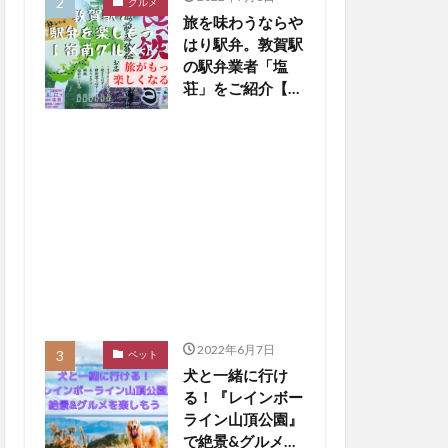
グルメ
旅を味わうならや
はり駅弁。敦賀駅
の駅弁業者「塩
荘」をご紹介【嶺
南グルメ】
2022年6月7日
ペット
犬と一緒に行け
る！『レインボー
ライン山頂公園』
で絶景&グルメを