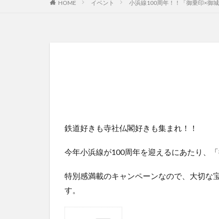
HOME
イベント
小浜線100周年！！「御乗印×御
鉄道好きも寺社仏閣好きも集まれ！！
今年小浜線が100周年を迎えるにあたり、
特別感満載のキャンペーンなので、大切な
す。