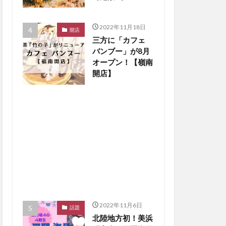
楽しもう【嶺南ペ
ット】
2022年11月18日
開店
三方に「カフェ
バンブー」が8月
オープン！【嶺南
開店】
2022年11月6日
話題
北陸地方初！美浜