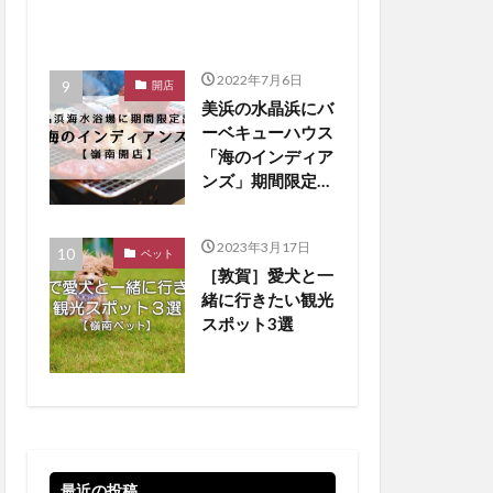
2022年7月6日
開店
美浜の水晶浜にバ
ーベキューハウス
「海のインディア
ンズ」期間限定オ
ープン！【嶺南開
店】
2023年3月17日
ペット
［敦賀］愛犬と一
緒に行きたい観光
スポット3選
最近の投稿