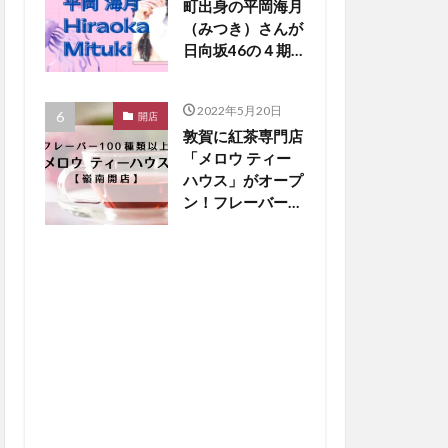
町出身の平岡海月
（みつき）さんが
日向坂46の４期
生新メンバーに！
【嶺南話題】
2022年5月20日
開店
敦賀に紅茶専門店
「メロウ ティー
ハウス」がオープ
ン！フレーバー
100種類以上と銅
板ホットケーキに
大注目【嶺南開
店】