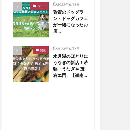
2022年6月6日
ペット
敦賀のドッグラ
ン・ドッグカフェ
が一緒になったお
店
「DOGRUNcafe
プチ・プチ」をご
2023年8月7日
紹介【嶺南ペッ
開店
水月湖のほとりに
ト】
うなぎの新店！若
狭「うなぎや 茂
右エ門」【嶺南開
店】