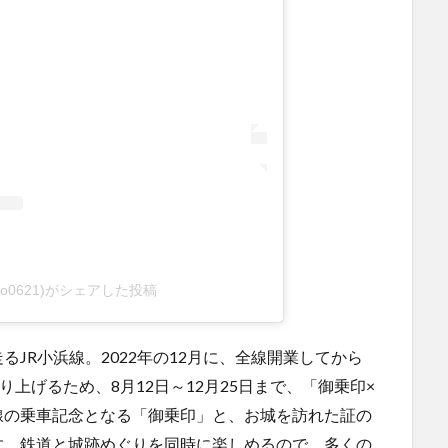
@koro0621)がシェアした投稿
JR小浜線。2022年の12月に、全線開業してから
り上げるため、8月12日～12月25日まで、「御乗印×
線の乗車記念となる「御乗印」と、お城を訪れた証の
す。鉄道と城跡めぐりを同時に楽しめるので、多くの