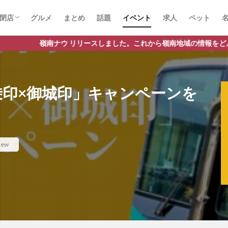
閉店
グルメ
まとめ
話題
イベント
求人
ペット
ナウ リリースしました。これから嶺南地域の情報をどんどん発信してま
乗印×御城印」キャンペーンを
iew