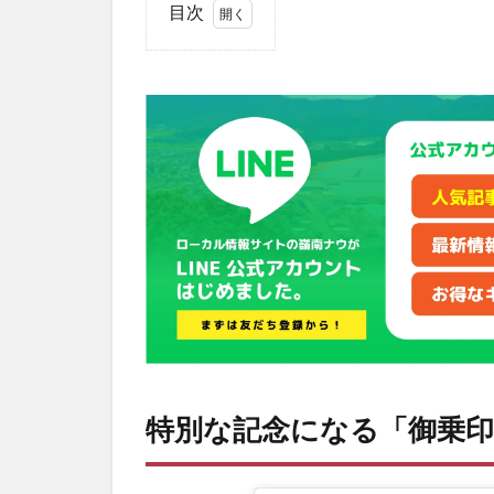
目次
1
特別
な記
念に
なる
「御
乗印
×御
城
印」
キャ
ンペ
ーン
と
は？
1.1
特別な記念になる「御乗印
キャ
ンペ
ーン