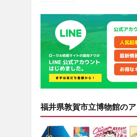
福井
県敦
賀市
立博
物館
のア
イド
ルわ
んこ
がチ
ョコ
に！
2
『和
菓子
福井県敦賀市立博物館の
しょ
こら
あわ
せ
苺 5