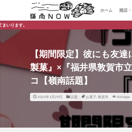
ホーム
開店・
開店
閉店
【期間限定】彼にも友達
製菓』×『福井県敦賀市
コ【嶺南話題】
2023年1月29日
話題
お菓子
,
敦賀市
305view