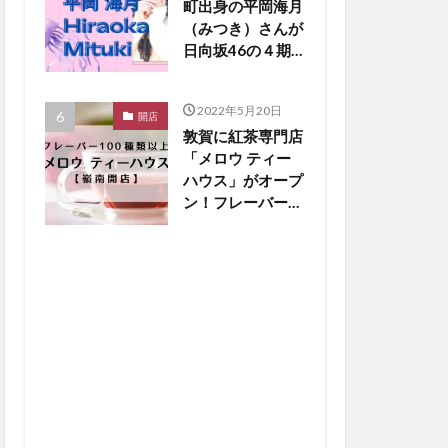
町出身の平岡海月
（みつき）さんが
日向坂46の４期
生新メンバーに！
【嶺南話題】
2022年5月20日
開店
敦賀に紅茶専門店
「メロウ ティー
ハウス」がオープ
ン！フレーバー
100種類以上と銅
板ホットケーキに
大注目【嶺南開
店】