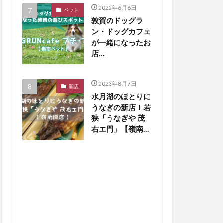
2022年6月6日
ペット
敦賀のドッグラ
ン・ドッグカフェ
が一緒になったお
店
「DOGRUNcafe
プチ・プチ」をご
2023年8月7日
紹介【嶺南ペッ
開店
水月湖のほとりに
ト】
うなぎの新店！若
狭「うなぎや 茂
右エ門」【嶺南開
店】