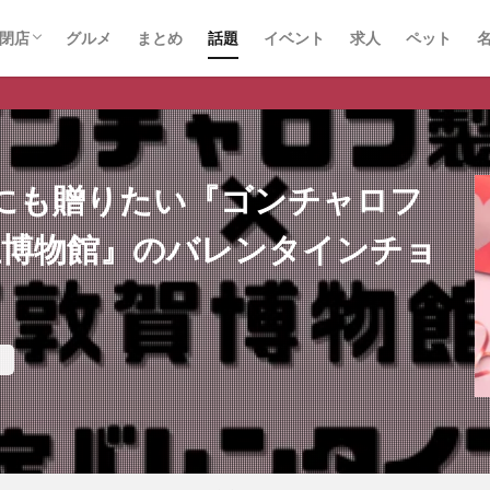
閉店
グルメ
まとめ
話題
イベント
求人
ペット
にも贈りたい『ゴンチャロフ
立博物館』のバレンタインチョ