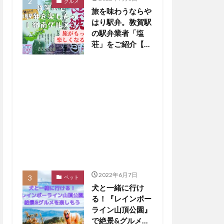
グルメ
旅を味わうならや
はり駅弁。敦賀駅
の駅弁業者「塩
荘」をご紹介【嶺
南グルメ】
2022年6月7日
ペット
犬と一緒に行け
る！『レインボー
ライン山頂公園』
で絶景&グルメを