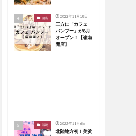
楽しもう【嶺南ペ
ット】
2022年11月18日
開店
三方に「カフェ
バンブー」が8月
オープン！【嶺南
開店】
2022年11月6日
話題
北陸地方初！美浜