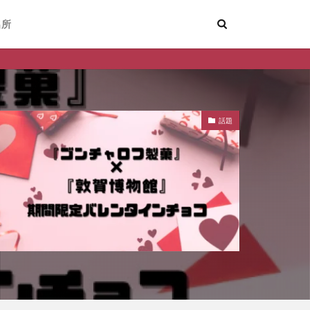
名所
嶺南ナウ 
話題