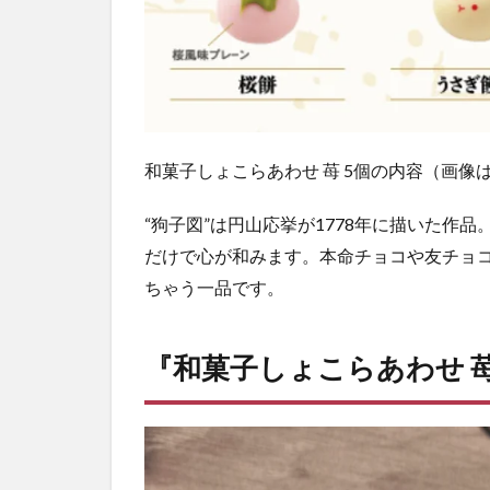
和菓子しょこらあわせ 苺 5個の内容（画像
“狗子図”は円山応挙が1778年に描いた作
だけで心が和みます。本命チョコや友チョ
ちゃう一品です。
『和菓子しょこらあわせ 苺