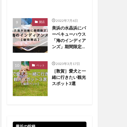
2022年7月6日
開店
美浜の水晶浜にバ
ーベキューハウス
「海のインディア
ンズ」期間限定オ
ープン！【嶺南開
店】
2023年3月17日
ペット
［敦賀］愛犬と一
緒に行きたい観光
スポット3選
最近の投稿