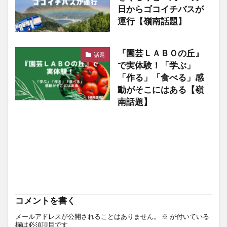
日からゴコイチバスが
運行【嶺南話題】
『園芸ＬＡＢＯの丘』
話題
で実体験！「学ぶ」
「作る」「食べる」感
動がそこにはある【嶺
南話題】
コメントを書く
メールアドレスが公開されることはありません。
※
が付いている
欄は必須項目です