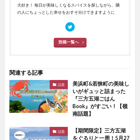
大好き！ 毎日が美味しくなるスパイスを探しながら、隣
の人にちょっとした幸せをおすそ分けできますように
投稿一覧へ
関連する記事
美浜町&若狭町の美味し
話題
いがギュッと詰まった
『三方五湖ごはん
Book』がすごい！【嶺
南話題】
【期間限定】三方五湖
話題
をぐるりと一周！5月27