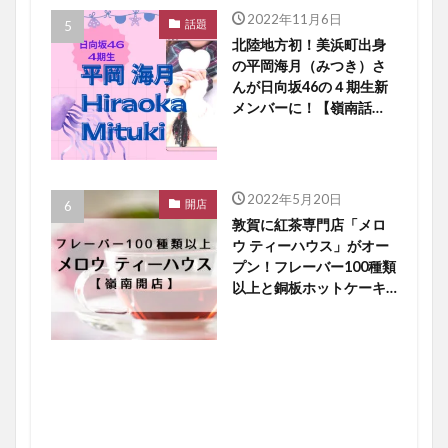
2022年11月6日
話題
北陸地方初！美浜町出身
の平岡海月（みつき）さ
んが日向坂46の４期生新
メンバーに！【嶺南話
題】
2022年5月20日
開店
敦賀に紅茶専門店「メロ
ウ ティーハウス」がオー
プン！フレーバー100種類
以上と銅板ホットケーキ
に大注目【嶺南開店】