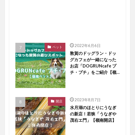
2022年6月6日
ペット
敦賀のドッグラン・ドッ
グカフェが一緒になった
お店「DOGRUNcafe プ
チ・プチ」をご紹介【嶺
南ペット】
2023年8月7日
開店
水月湖のほとりにうなぎ
の新店！若狭「うなぎや
茂右エ門」【嶺南開店】