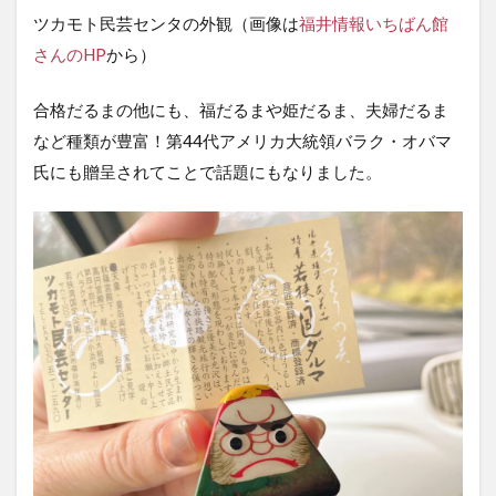
ツカモト民芸センタの外観（画像は
福井情報いちばん館
さんのHP
から）
合格だるまの他にも、福だるまや姫だるま、夫婦だるま
など種類が豊富！第44代アメリカ大統領バラク・オバマ
氏にも贈呈されてことで話題にもなりました。