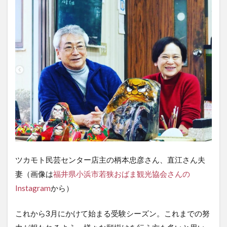
タ
ー
の
詳
細
ツカモト民芸センター店主の柄本忠彦さん、直江さん夫
妻（画像は
福井県小浜市若狭おばま観光協会さんの
Instagram
から）
これから3月にかけて始まる受験シーズン。これまでの努