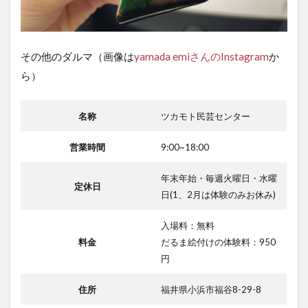
その他のダルマ（画像は
yamada emiさんのInstagram
か
ら）
名称
ツカモト民芸センター
営業時間
9:00~18:00
年末年始・毎週火曜日・水曜
定休日
日(1、2月は体験のみお休み)
入場料：無料
料金
だるま絵付けの体験料：950
円
住所
福井県小浜市福谷8-29-8