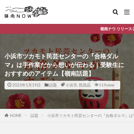
嶺南ナウ リリースしました。これから嶺南地域の
小浜市ツカモト民芸センターの『合格ダル
マ』は手作業だから想いが伝わる｜受験生に
おすすめのアイテム【嶺南話題】
2023年1月19日
話題
小浜市
,
民芸品
519view
HOME
話題
小浜市ツカモト民芸センターの『合格ダルマ』は