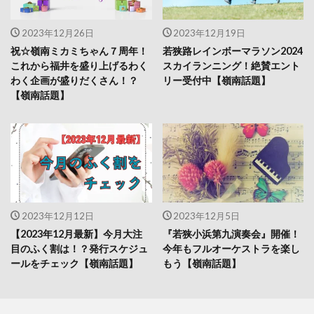
2023年12月26日
2023年12月19日
祝☆嶺南ミカミちゃん７周年！
若狭路レインボーマラソン2024
これから福井を盛り上げるわく
スカイランニング！絶賛エント
わく企画が盛りだくさん！？
リー受付中【嶺南話題】
【嶺南話題】
2023年12月12日
2023年12月5日
【2023年12月最新】今月大注
『若狭小浜第九演奏会』開催！
目のふく割は！？発行スケジュ
今年もフルオーケストラを楽し
ールをチェック【嶺南話題】
もう【嶺南話題】