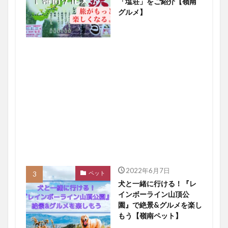
「塩荘」をご紹介【嶺南
グルメ】
2022年6月7日
ペット
犬と一緒に行ける！『レ
インボーライン山頂公
園』で絶景&グルメを楽し
もう【嶺南ペット】