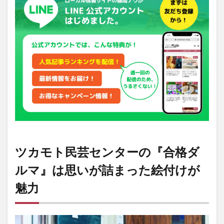
セン
ター
の
『合
格ダ
ル
マ』
は思
いが
詰ま
った
絵付
けが
魅力
2
ツカモト民芸センターの『合格ダ
ツ
カ
ルマ』は思いが詰まった絵付けが
モ
ト
魅力
民
芸
セ
ン