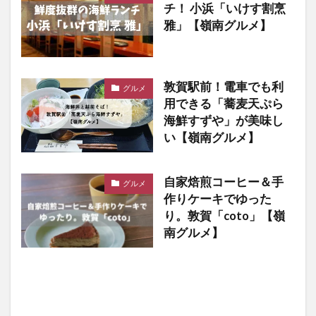
チ！ 小浜「いけす割烹
雅」【嶺南グルメ】
敦賀駅前！電車でも利
グルメ
用できる「蕎麦天ぷら
海鮮すずや」が美味し
い【嶺南グルメ】
自家焙煎コーヒー＆手
グルメ
作りケーキでゆった
り。敦賀「coto」【嶺
南グルメ】