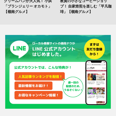
クリームパンが大人気！ 小浜
敦賀の小さなコーヒーショッ
「ブランジェリー オカモト」
プ！ 自家焙煎を楽しむ「平凡珈
【嶺南グルメ】
琲」【嶺南グルメ】