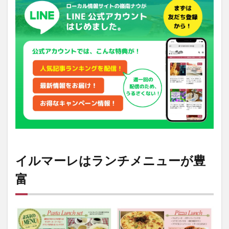
ー
レ
は
ラ
ン
チ
メ
ニ
ュ
ー
が
豊
富
2
海を
イルマーレはランチメニューが豊
見な
がら
富
ゆっ
たり
時
間！
3