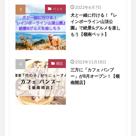
2022年6月7日
ペット
犬と一緒に行ける！『レ
インボーライン山頂公
園』で絶景&グルメを楽し
もう【嶺南ペット】
2022年11月18日
開店
三方に「カフェ バンブ
ー」が8月オープン！【嶺
南開店】