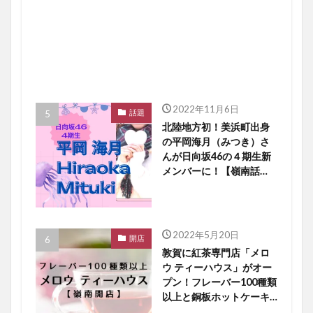
2022年11月6日
話題
北陸地方初！美浜町出身
の平岡海月（みつき）さ
んが日向坂46の４期生新
メンバーに！【嶺南話
題】
2022年5月20日
開店
敦賀に紅茶専門店「メロ
ウ ティーハウス」がオー
プン！フレーバー100種類
以上と銅板ホットケーキ
に大注目【嶺南開店】