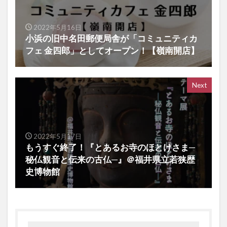
2022年5月16日
小浜の旧中名田郵便局舎が「コミュニティカ
フェ 金四郎」としてオープン！【嶺南開店】
Next
2022年5月17日
もうすぐ終了！『とあるお寺のほとけさま─
秘仏観音と伝来の古仏─』＠福井県立若狭歴
史博物館