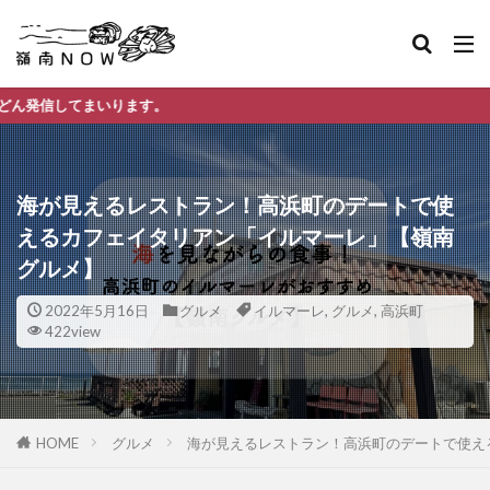
。
海が見えるレストラン！高浜町のデートで使
えるカフェイタリアン「イルマーレ」【嶺南
グルメ】
2022年5月16日
グルメ
イルマーレ
,
グルメ
,
高浜町
422view
HOME
グルメ
海が見えるレストラン！高浜町のデートで使え