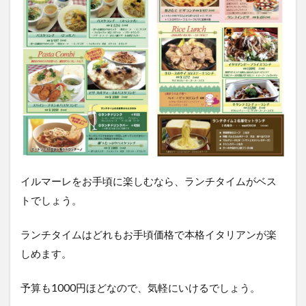
高浜
町で
は珍
しく
夜
10
時ま
で営
業！
4
イ
ル
マ
イルマーレをお手頃に楽しむなら、ランチタイムがベス
ー
トでしょう。
レ
の
場
ランチタイムはどれもお手頃価格で本格イタリアンが楽
所
しめます。
と
情
報
予算も1000円ほどなので、気軽にいけるでしょう。