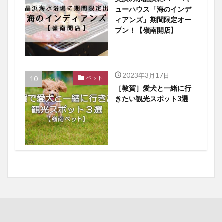
ューハウス「海のインデ
ィアンズ」期間限定オー
プン！【嶺南開店】
2023年3月17日
ペット
［敦賀］愛犬と一緒に行
きたい観光スポット3選