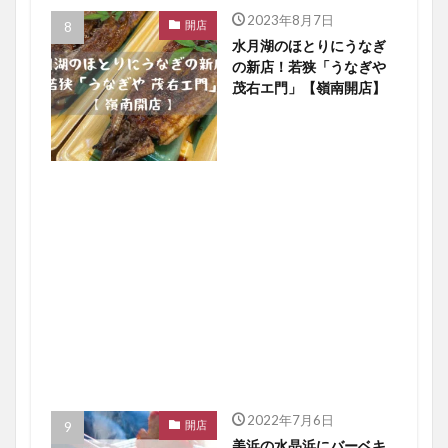
2023年8月7日
開店
水月湖のほとりにうなぎ
の新店！若狭「うなぎや
茂右エ門」【嶺南開店】
2022年7月6日
開店
美浜の水晶浜にバーベキ