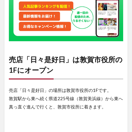
2
日々
を健
康に
近づ
ける
一食
が並
ぶ売
売店「日々是好日」は敦賀市役所の
店
1Fにオープン
売店「日々是好日」の場所は敦賀市役所の1Fです。
敦賀駅から東へ続く県道225号線（敦賀美浜線）から東へ
真っ直ぐ進んで行くと、敦賀市役所に着きます。