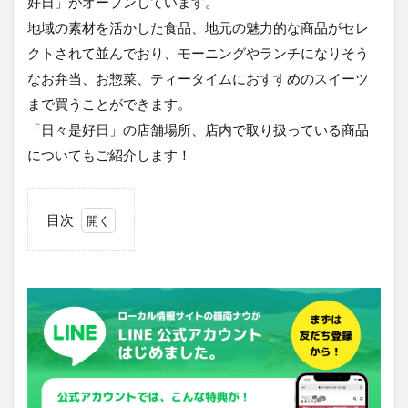
好日」がオープンしています。
地域の素材を活かした食品、地元の魅力的な商品がセレ
クトされて並んでおり、モーニングやランチになりそう
なお弁当、お惣菜、ティータイムにおすすめのスイーツ
まで買うことができます。
「日々是好日」の店舗場所、店内で取り扱っている商品
についてもご紹介します！
目次
1
売店
「日々
是好
日」は
敦賀市
役所の
1Fに
オープ
ン