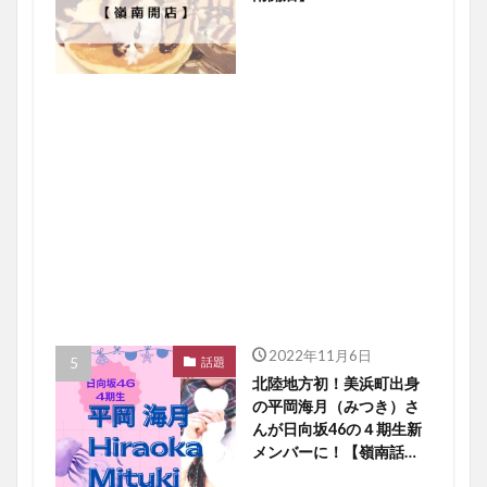
2022年11月6日
話題
北陸地方初！美浜町出身
の平岡海月（みつき）さ
んが日向坂46の４期生新
メンバーに！【嶺南話
題】