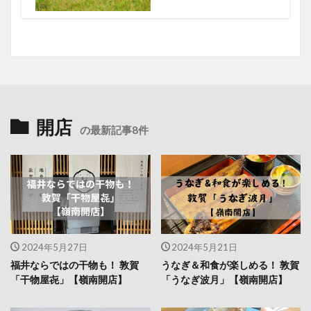
開店
の最新記事8件
2024年5月27日
2024年5月21日
福井ならではの干物も！ 敦賀
うなぎ＆和食が楽しめる！ 敦賀
「干物屋㐂」【嶺南開店】
「うなぎ波月」【嶺南開店】