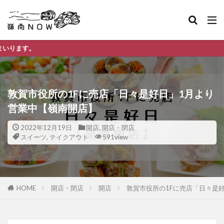
嶺南ナウ
敦賀市役所の1Fに売店「日々是好日」1月より
営業中【嶺南開店】
2022年12月19日
開店
,
開店・閉店
スイーツ
,
テイクアウト
591view
HOME
開店・閉店
開店
敦賀市役所の1Fに売店「日々是