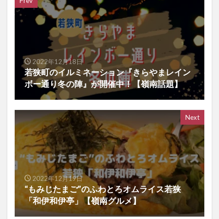
Prev
2022年12月18日
若狭町のイルミネーション『きらやまレイン
ボー通り冬の陣』が開催中！【嶺南話題】
Next
2022年12月19日
“もみじたまご”のふわとろオムライス若狭
「和伊和伊亭」【嶺南グルメ】