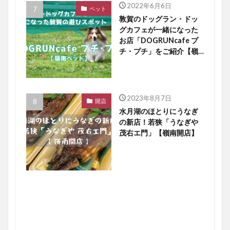
2022年6月6日
ペット
敦賀のドッグラン・ドッ
グカフェが一緒になった
お店「DOGRUNcafe プ
チ・プチ」をご紹介【嶺
南ペット】
2023年8月7日
開店
水月湖のほとりにうなぎ
の新店！若狭「うなぎや
茂右エ門」【嶺南開店】