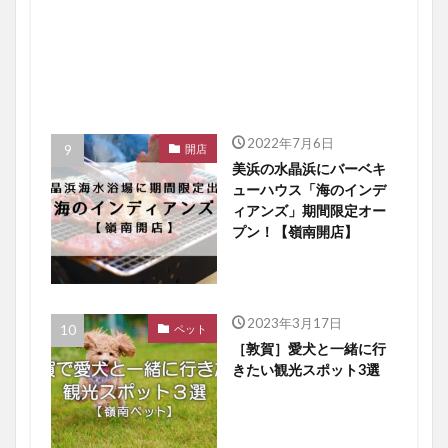
2022年7月6日
開店
美浜の水晶浜にバーベキ
ューハウス「海のインデ
ィアンズ」期間限定オー
プン！【嶺南開店】
2023年3月17日
ペット
［敦賀］愛犬と一緒に行
きたい観光スポット3選