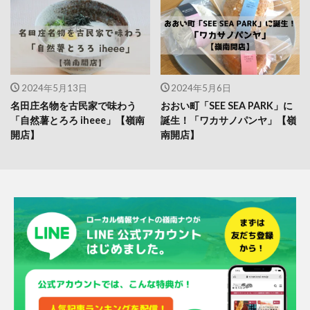
2024年5月13日
2024年5月6日
名田庄名物を古民家で味わう
おおい町「SEE SEA PARK」に
「自然薯とろろ iheee」【嶺南
誕生！「ワカサノパンヤ」【嶺
開店】
南開店】