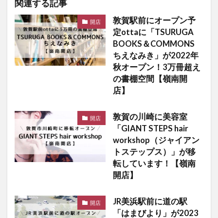
関連する記事
敦賀駅前にオープン予
開店
定ottaに「TSURUGA
BOOKS＆COMMONS
ちえなみき」が2022年
秋オープン！3万冊超え
の書棚空間【嶺南開
店】
敦賀の川崎に美容室
開店
「GIANT STEPS hair
workshop（ジャイアン
トステップス）」が移
転しています！【嶺南
開店】
JR美浜駅前に道の駅
開店
「はまびより」が2023