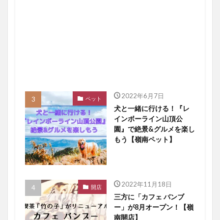
2022年6月7日
ペット
犬と一緒に行ける！『レ
インボーライン山頂公
園』で絶景&グルメを楽し
もう【嶺南ペット】
2022年11月18日
開店
三方に「カフェ バンブ
ー」が8月オープン！【嶺
南開店】