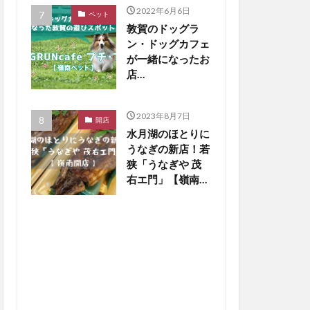
2022年6月6日
ペット
敦賀のドッグラ
ン・ドッグカフェ
が一緒になったお
店
「DOGRUNcafe
プチ・プチ」をご
2023年8月7日
紹介【嶺南ペッ
開店
水月湖のほとりに
ト】
うなぎの新店！若
狭「うなぎや 茂
右エ門」【嶺南開
店】