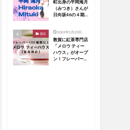
町出身の平岡海月
（みつき）さんが
日向坂46の４期
生新メンバーに！
【嶺南話題】
2022年5月20日
開店
敦賀に紅茶専門店
「メロウ ティー
ハウス」がオープ
ン！フレーバー
100種類以上と銅
板ホットケーキに
大注目【嶺南開
店】