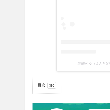
遊縁家 ゆうえんち(@y
目次
1
「遊縁
家（ゆ
うえん