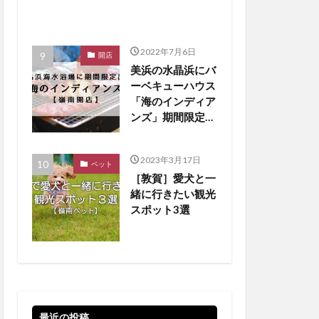
2022年7月6日
開店
美浜の水晶浜にバ
ーベキューハウス
「海のインディア
ンズ」期間限定オ
ープン！【嶺南開
店】
2023年3月17日
ペット
［敦賀］愛犬と一
緒に行きたい観光
スポット3選
最近の投稿