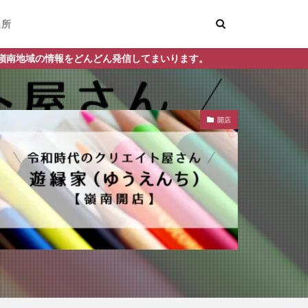
名所
してまいります。
開店