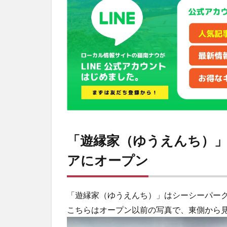
ち）」
はシー
シーパ
ークの
WEST
エリア
にオー
プン
2
令
和時代
のクリ
エイト
「遊縁家（ゆうえんち）」
屋さん
「遊縁
アにオープン
家（ゆ
うえん
ち）」
「遊縁家（ゆうえんち）」はシーシーパーク
こちらはオープン以前の写真で、東側から