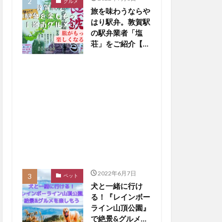
グルメ
旅を味わうならや
はり駅弁。敦賀駅
の駅弁業者「塩
荘」をご紹介【嶺
南グルメ】
2022年6月7日
ペット
犬と一緒に行け
る！『レインボー
ライン山頂公園』
で絶景&グルメを