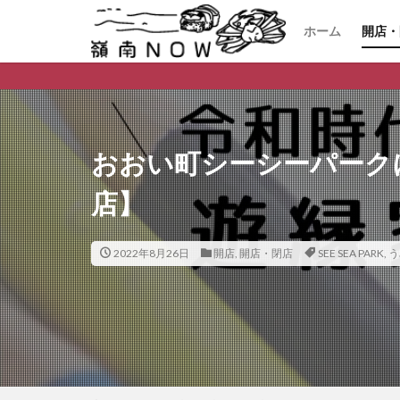
ホーム
開店・
開店
閉店
おおい町シーシーパーク
店】
2022年8月26日
開店
,
開店・閉店
SEE SEA PARK
,
う