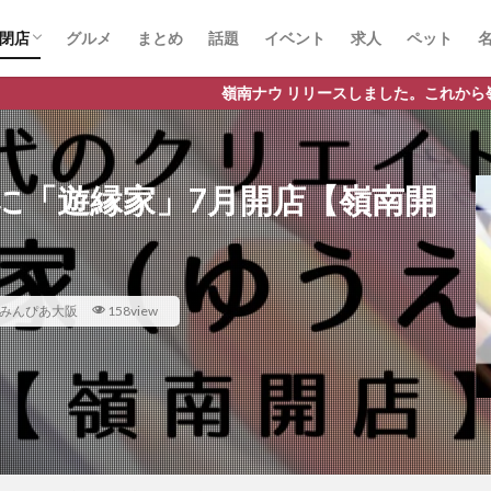
閉店
グルメ
まとめ
話題
イベント
求人
ペット
嶺南ナウ リリースしました。これから嶺南地域の情報をどんどん発信
に「遊縁家」7月開店【嶺南開
みんぴあ大阪
158view