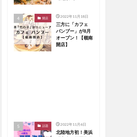
楽しもう【嶺南ペ
ット】
2022年11月18日
開店
三方に「カフェ
バンブー」が8月
オープン！【嶺南
開店】
2022年11月6日
話題
北陸地方初！美浜