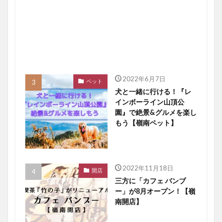
2022年6月7日
ペット
犬と一緒に行ける！『レ
インボーライン山頂公
園』で絶景&グルメを楽し
もう【嶺南ペット】
2022年11月18日
開店
三方に「カフェ バンブ
ー」が8月オープン！【嶺
南開店】