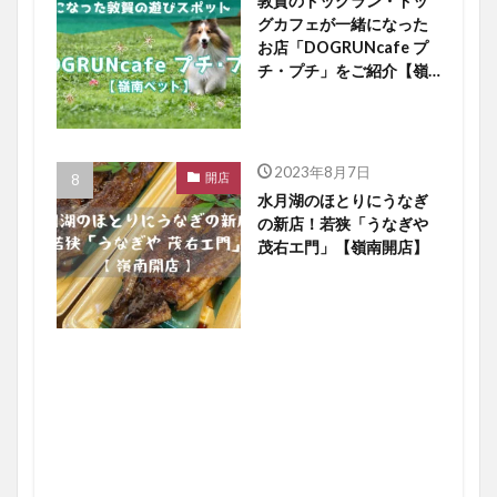
敦賀のドッグラン・ドッ
グカフェが一緒になった
お店「DOGRUNcafe プ
チ・プチ」をご紹介【嶺
南ペット】
2023年8月7日
開店
水月湖のほとりにうなぎ
の新店！若狭「うなぎや
茂右エ門」【嶺南開店】