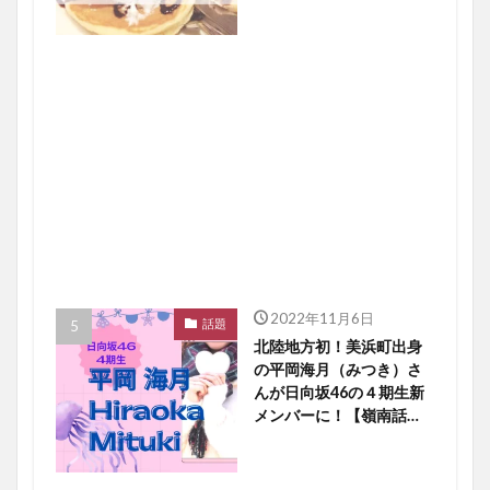
2022年11月6日
話題
北陸地方初！美浜町出身
の平岡海月（みつき）さ
んが日向坂46の４期生新
メンバーに！【嶺南話
題】