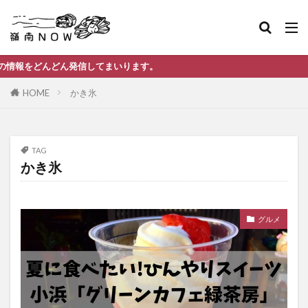
んどん発信してまいります。
HOME
かき氷
TAG
かき氷
グルメ