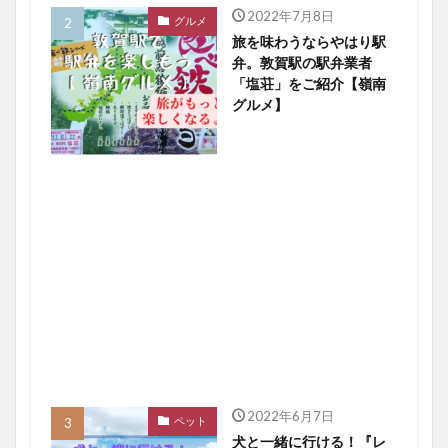
2022年7月8日
グルメ
旅を味わうならやはり駅
弁。敦賀駅の駅弁業者
「塩荘」をご紹介【嶺南
グルメ】
2022年6月7日
ペット
犬と一緒に行ける！『レ