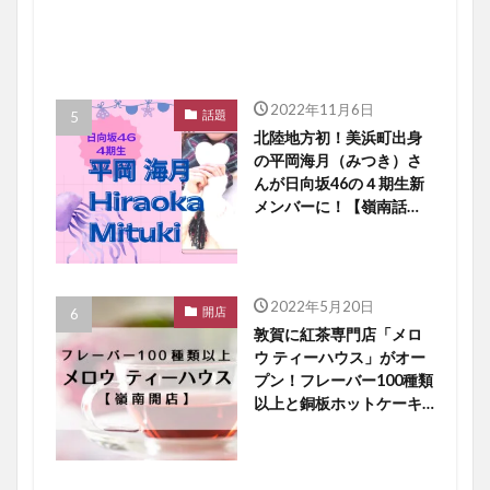
2022年11月6日
話題
北陸地方初！美浜町出身
の平岡海月（みつき）さ
んが日向坂46の４期生新
メンバーに！【嶺南話
題】
2022年5月20日
開店
敦賀に紅茶専門店「メロ
ウ ティーハウス」がオー
プン！フレーバー100種類
以上と銅板ホットケーキ
に大注目【嶺南開店】