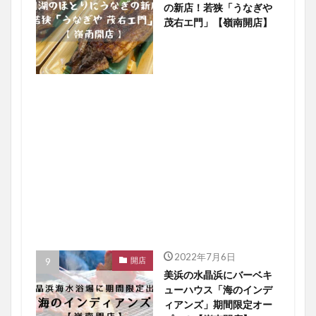
の新店！若狭「うなぎや
茂右エ門」【嶺南開店】
2022年7月6日
開店
美浜の水晶浜にバーベキ
ューハウス「海のインデ
ィアンズ」期間限定オー