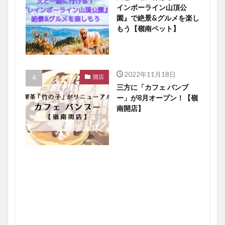
インボーライン山頂公
園』で絶景&グルメを楽し
もう【嶺南ペット】
2022年11月18日
開店
三方に「カフェ バンブ
ー」が8月オープン！【嶺
南開店】