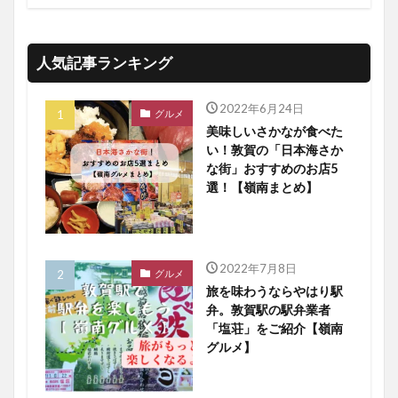
人気記事ランキング
2022年6月24日
グルメ
美味しいさかなが食べた
い！敦賀の「日本海さか
な街」おすすめのお店5
選！【嶺南まとめ】
2022年7月8日
グルメ
旅を味わうならやはり駅
弁。敦賀駅の駅弁業者
「塩荘」をご紹介【嶺南
グルメ】