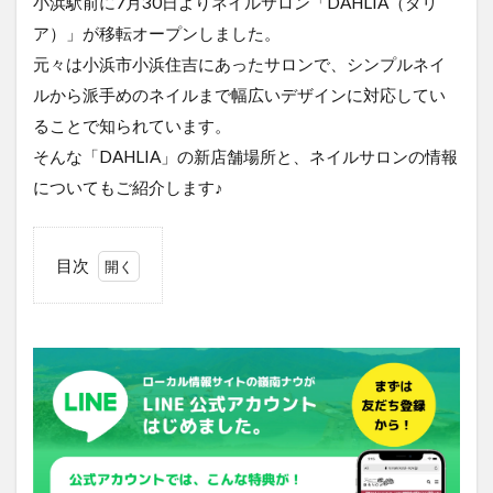
小浜駅前に7月30日よりネイルサロン「DAHLIA（ダリ
ア）」が移転オープンしました。
元々は小浜市小浜住吉にあったサロンで、シンプルネイ
ルから派手めのネイルまで幅広いデザインに対応してい
ることで知られています。
そんな「DAHLIA」の新店舗場所と、ネイルサロンの情報
についてもご紹介します♪
目次
1
ネイル
サロン
「DAHLIA」
は小浜駅前
の北側に移
転オープン
2
シン
プル