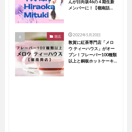
んが日向坂46の４期生新
メンバーに！【嶺南話
題】
2022年5月20日
開店
敦賀に紅茶専門店「メロ
ウ ティーハウス」がオー
プン！フレーバー100種類
以上と銅板ホットケーキ
に大注目【嶺南開店】