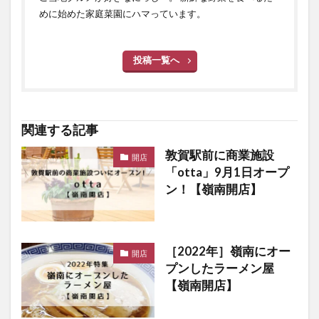
めに始めた家庭菜園にハマっています。
投稿一覧へ
関連する記事
敦賀駅前に商業施設
開店
「otta」9月1日オープ
ン！【嶺南開店】
［2022年］嶺南にオー
開店
プンしたラーメン屋
【嶺南開店】