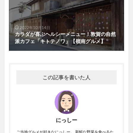
2022年10月14日
カラダが喜ぶヘルシーメニュー！敦賀の自然
派カフェ「キトテノワ」【嶺南グルメ】
この記事を書いた人
にっしー
ご当地グルメが好きなにっしー。 新鮮な野菜を食べるた