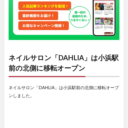
ネイ
ルか
ら派
手め
ネイ
ルま
で！
幅広
いデ
ザイ
ネイルサロン「DAHLIA」は小浜駅
ンに
対応
前の北側に移転オープン
ネイルサロン「DAHLIA」は小浜駅前の北側に移転オープ
ンしました。