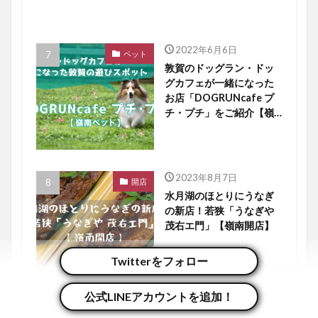
2022年6月6日
ペット
敦賀のドッグラン・ドッ
グカフェが一緒になった
お店「DOGRUNcafe プ
チ・プチ」をご紹介【嶺
南ペット】
2023年8月7日
開店
水月湖のほとりにうなぎ
の新店！若狭「うなぎや
茂右エ門」【嶺南開店】
Twitterをフォロー
公式LINEアカウントを追加！