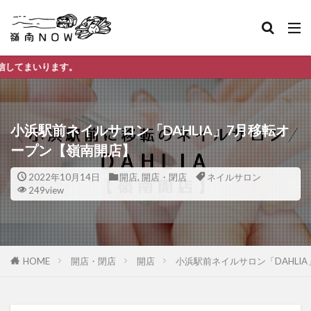
嶺
小浜駅前ネイルサロン「DAHLIA」7月移転オ
ープン【嶺南開店】
2022年10月14日
開店
,
開店・閉店
ネイルサロン
249view
HOME
開店・閉店
開店
小浜駅前ネイルサロン「DAHLI