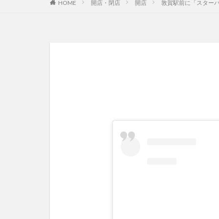
HOME
開店・閉店
開店
敦賀駅前に「スター