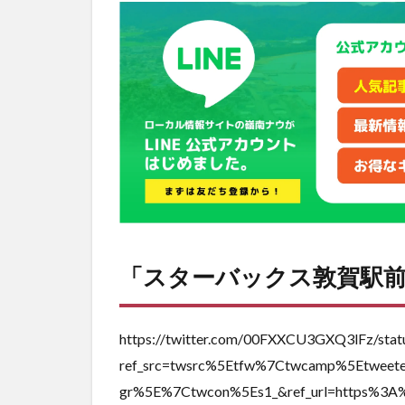
バッ
クス
敦賀
駅前
店」
は敦
賀駅
の西
側！
2
嶺
南
で
「スターバックス敦賀駅
は
初
の
ス
https://twitter.com/00FXXCU3GXQ3lFz/st
タ
ref_src=twsrc%5Etfw%7Ctwcamp%5Etwee
ー
gr%5E%7Ctwcon%5Es1_&ref_url=https%3A
バ