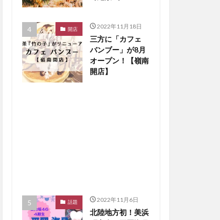
楽しもう【嶺南ペ
ット】
2022年11月18日
開店
三方に「カフェ
バンブー」が8月
オープン！【嶺南
開店】
2022年11月6日
話題
北陸地方初！美浜