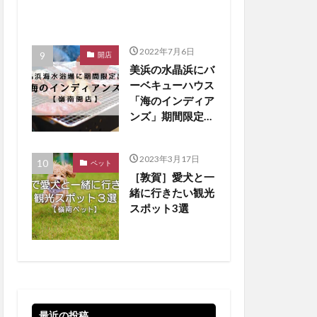
2022年7月6日
開店
美浜の水晶浜にバ
ーベキューハウス
「海のインディア
ンズ」期間限定オ
ープン！【嶺南開
店】
2023年3月17日
ペット
［敦賀］愛犬と一
緒に行きたい観光
スポット3選
最近の投稿