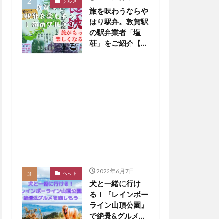
グルメ
旅を味わうならや
はり駅弁。敦賀駅
の駅弁業者「塩
荘」をご紹介【嶺
南グルメ】
2022年6月7日
ペット
犬と一緒に行け
る！『レインボー
ライン山頂公園』
で絶景&グルメを