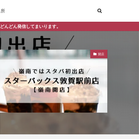
名所
ります。
開店