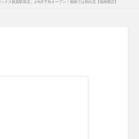
バックス敦賀駅前店」が8月下旬オープン！嶺南では初出店【嶺南開店】