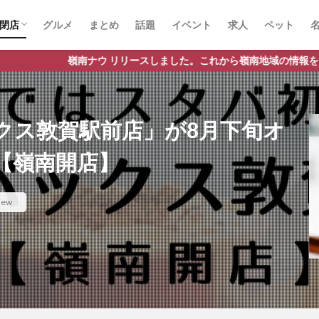
閉店
グルメ
まとめ
話題
イベント
求人
ペット
ウ リリースしました。これから嶺南地域の情報をどんどん発信してまい
クス敦賀駅前店」が8月下旬オ
【嶺南開店】
iew