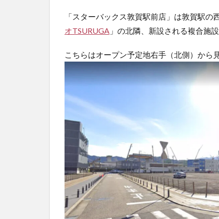
ッ
ク
「スターバックス敦賀駅前店」は敦賀駅の西
ス
オTSURUGA
」の北隣、新設される複合施設
が
敦
こちらはオープン予定地右手（北側）から
賀
駅
前
に