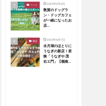
2022年6月6日
ペット
敦賀のドッグラ
ン・ドッグカフェ
が一緒になったお
店
「DOGRUNcafe
プチ・プチ」をご
2023年8月7日
紹介【嶺南ペッ
開店
水月湖のほとりに
ト】
うなぎの新店！若
狭「うなぎや 茂
右エ門」【嶺南開
店】