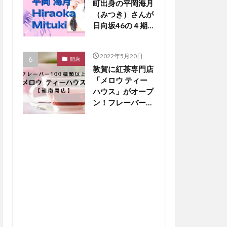
町出身の平岡海月
（みつき）さんが
日向坂46の４期
生新メンバーに！
【嶺南話題】
2022年5月20日
開店
敦賀に紅茶専門店
「メロウ ティー
ハウス」がオープ
ン！フレーバー
100種類以上と銅
板ホットケーキに
大注目【嶺南開
店】