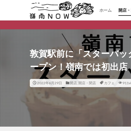
ホーム
開店・
開店
閉店
嶺南ナ
敦賀駅前に「スターバッ
ープン！嶺南では初出店
2022年6月29日
開店
,
開店・閉店
カフェ
911v