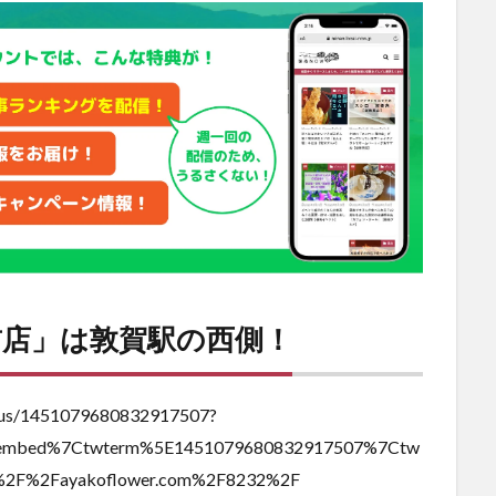
前店」は敦賀駅の西側！
atus/1451079680832917507?
tembed%7Ctwterm%5E1451079680832917507%7Ctw
%2F%2Fayakoflower.com%2F8232%2F