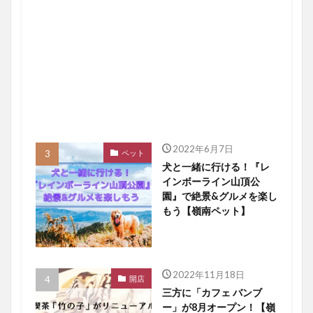
2022年6月7日
ペット
犬と一緒に行ける！『レ
インボーライン山頂公
園』で絶景&グルメを楽し
もう【嶺南ペット】
2022年11月18日
開店
三方に「カフェ バンブ
ー」が8月オープン！【嶺