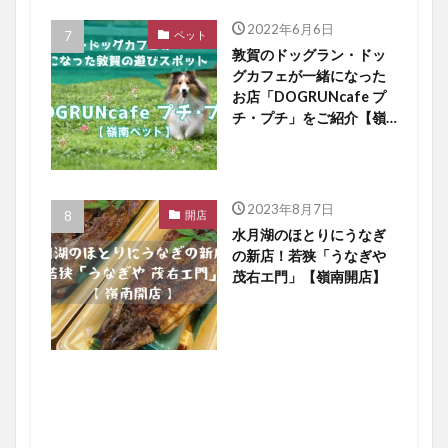
2022年6月6日
ペット
敦賀のドッグラン・ドッ
グカフェが一緒になった
お店「DOGRUNcafe プ
チ・プチ」をご紹介【嶺
南ペット】
2023年8月7日
開店
水月湖のほとりにうなぎ
の新店！若狭「うなぎや
茂右エ門」【嶺南開店】