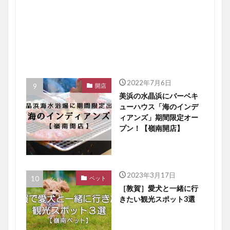
2022年7月6日
開店
美浜の水晶浜にバーベキ
ューハウス「海のインデ
ィアンズ」期間限定オー
プン！【嶺南開店】
2023年3月17日
ペット
［敦賀］愛犬と一緒に行
きたい観光スポット3選