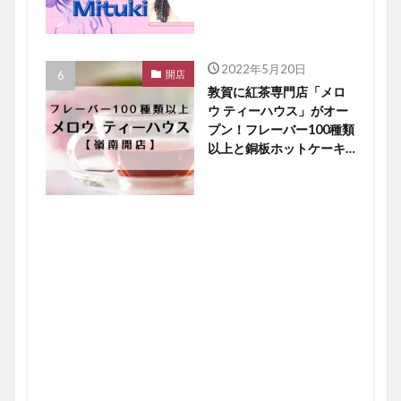
題】
2022年5月20日
開店
敦賀に紅茶専門店「メロ
ウ ティーハウス」がオー
プン！フレーバー100種類
以上と銅板ホットケーキ
に大注目【嶺南開店】