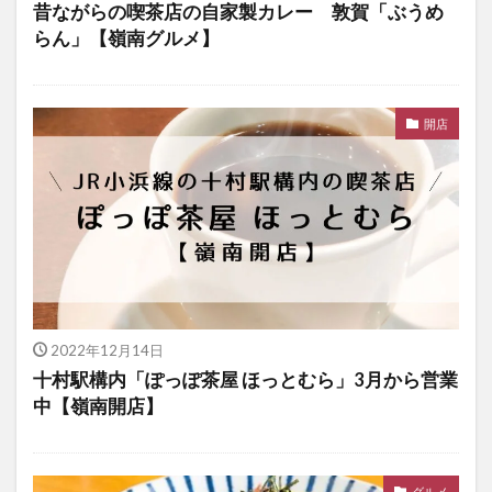
昔ながらの喫茶店の自家製カレー 敦賀「ぶうめ
らん」【嶺南グルメ】
開店
2022年12月14日
十村駅構内「ぽっぽ茶屋 ほっとむら」3月から営業
中【嶺南開店】
グルメ