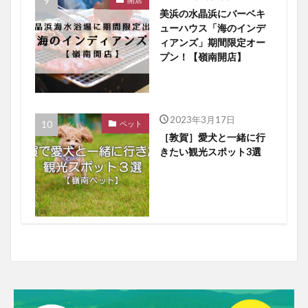
美浜の水晶浜にバーベキ
ューハウス「海のインデ
ィアンズ」期間限定オー
プン！【嶺南開店】
2023年3月17日
ペット
［敦賀］愛犬と一緒に行
きたい観光スポット3選