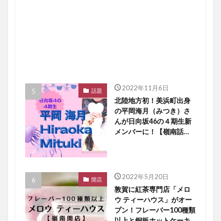
2022年11月6日
話題
北陸地方初！美浜町出身
の平岡海月（みつき）さ
んが日向坂46の４期生新
メンバーに！【嶺南話
題】
2022年5月20日
開店
敦賀に紅茶専門店「メロ
ウ ティーハウス」がオー
プン！フレーバー100種類
以上と銅板ホットケーキ