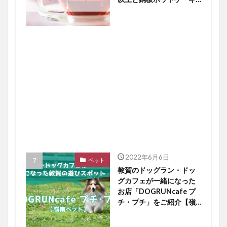
に大注目【嶺南開店】
2022年6月6日
ペット
敦賀のドッグラン・ドッ
グカフェが一緒になった
お店「DOGRUNcafe プ
チ・プチ」をご紹介【嶺
南ペット】