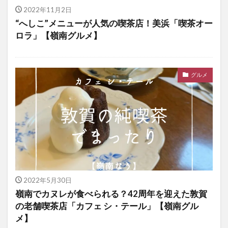
2022年11月2日
“へしこ”メニューが人気の喫茶店！美浜「喫茶オー
ロラ」【嶺南グルメ】
グルメ
2022年5月30日
嶺南でカヌレが食べられる？42周年を迎えた敦賀
の老舗喫茶店「カフェ シ・テール」【嶺南グル
メ】