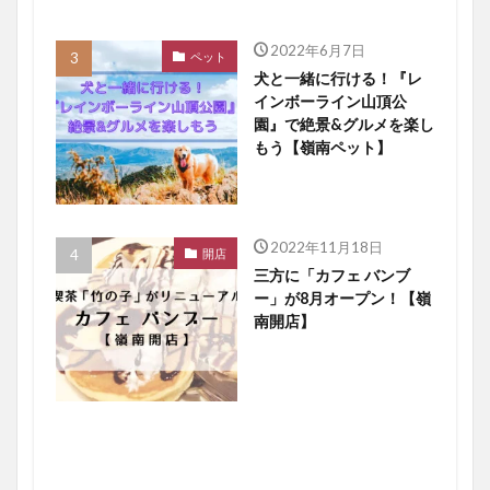
2022年6月7日
ペット
犬と一緒に行ける！『レ
インボーライン山頂公
園』で絶景&グルメを楽し
もう【嶺南ペット】
2022年11月18日
開店
三方に「カフェ バンブ
ー」が8月オープン！【嶺
南開店】