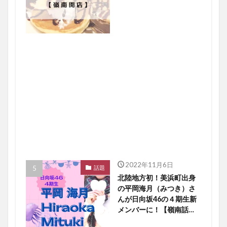
2022年11月6日
話題
北陸地方初！美浜町出身
の平岡海月（みつき）さ
んが日向坂46の４期生新
メンバーに！【嶺南話
題】