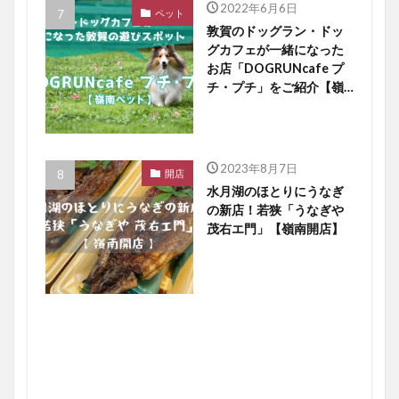
2022年6月6日
ペット
敦賀のドッグラン・ドッ
グカフェが一緒になった
お店「DOGRUNcafe プ
チ・プチ」をご紹介【嶺
南ペット】
2023年8月7日
開店
水月湖のほとりにうなぎ
の新店！若狭「うなぎや
茂右エ門」【嶺南開店】