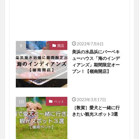
2022年7月6日
開店
美浜の水晶浜にバーベキ
ューハウス「海のインデ
ィアンズ」期間限定オー
プン！【嶺南開店】
2023年3月17日
ペット
［敦賀］愛犬と一緒に行
きたい観光スポット3選