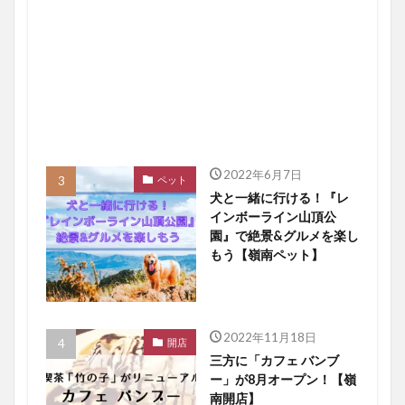
2022年6月7日
ペット
犬と一緒に行ける！『レ
インボーライン山頂公
園』で絶景&グルメを楽し
もう【嶺南ペット】
2022年11月18日
開店
三方に「カフェ バンブ
ー」が8月オープン！【嶺
南開店】