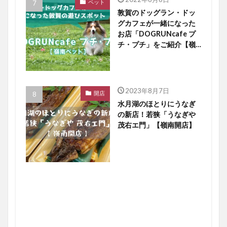
ペット
敦賀のドッグラン・ドッ
グカフェが一緒になった
お店「DOGRUNcafe プ
チ・プチ」をご紹介【嶺
南ペット】
2023年8月7日
開店
水月湖のほとりにうなぎ
の新店！若狭「うなぎや
茂右エ門」【嶺南開店】