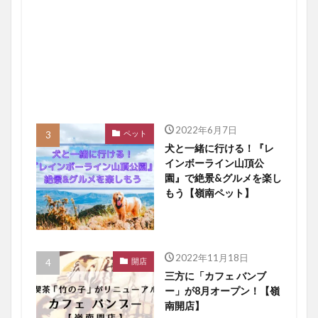
2022年6月7日
ペット
犬と一緒に行ける！『レ
インボーライン山頂公
園』で絶景&グルメを楽し
もう【嶺南ペット】
2022年11月18日
開店
三方に「カフェ バンブ
ー」が8月オープン！【嶺
南開店】