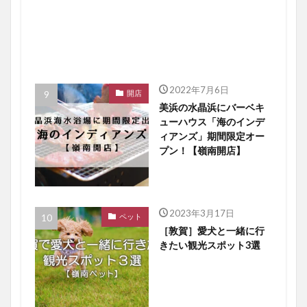
2022年7月6日
開店
美浜の水晶浜にバーベキ
ューハウス「海のインデ
ィアンズ」期間限定オー
プン！【嶺南開店】
2023年3月17日
ペット
［敦賀］愛犬と一緒に行
きたい観光スポット3選