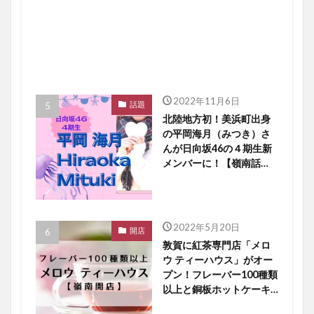
2022年11月6日
話題
北陸地方初！美浜町出身
の平岡海月（みつき）さ
んが日向坂46の４期生新
メンバーに！【嶺南話
題】
2022年5月20日
開店
敦賀に紅茶専門店「メロ
ウ ティーハウス」がオー
プン！フレーバー100種類
以上と銅板ホットケーキ
に大注目【嶺南開店】