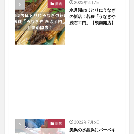
2023年8月7日
開店
水月湖のほとりにうなぎ
の新店！若狭「うなぎや
茂右エ門」【嶺南開店】
2022年7月6日
開店
美浜の水晶浜にバーベキ