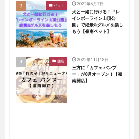
2022年6月7日
ペット
犬と一緒に行ける！『レ
インボーライン山頂公
園』で絶景&グルメを楽し
もう【嶺南ペット】
2022年11月18日
開店
三方に「カフェ バンブ
ー」が8月オープン！【嶺
南開店】